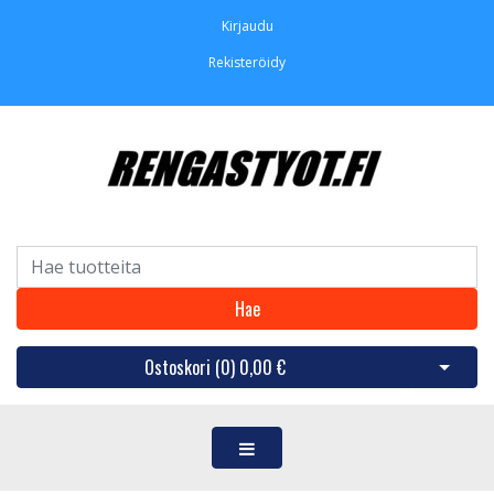
Kirjaudu
Rekisteröidy
Hae
Ostoskori (
0
)
0,00 €
Avaa os