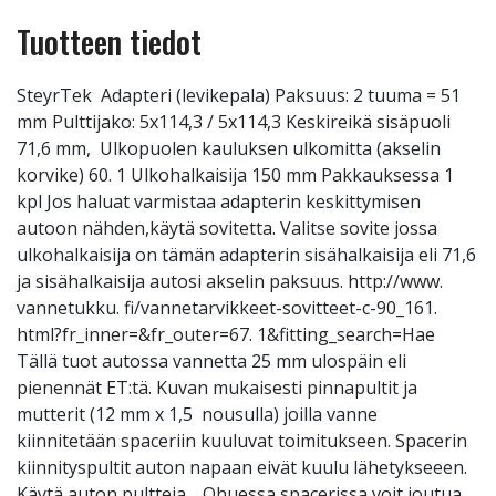
Tuotteen tiedot
SteyrTek Adapteri (levikepala) Paksuus: 2 tuuma = 51
mm Pulttijako: 5x114,3 / 5x114,3 Keskireikä sisäpuoli
71,6 mm, Ulkopuolen kauluksen ulkomitta (akselin
korvike) 60. 1 Ulkohalkaisija 150 mm Pakkauksessa 1
kpl Jos haluat varmistaa adapterin keskittymisen
autoon nähden,käytä sovitetta. Valitse sovite jossa
ulkohalkaisija on tämän adapterin sisähalkaisija eli 71,6
ja sisähalkaisija autosi akselin paksuus. http://www.
vannetukku. fi/vannetarvikkeet-sovitteet-c-90_161.
html?fr_inner=&fr_outer=67. 1&fitting_search=Hae
Tällä tuot autossa vannetta 25 mm ulospäin eli
pienennät ET:tä. Kuvan mukaisesti pinnapultit ja
mutterit (12 mm x 1,5 nousulla) joilla vanne
kiinnitetään spaceriin kuuluvat toimitukseen. Spacerin
kiinnityspultit auton napaan eivät kuulu lähetykseeen.
Käytä auton pultteja. Ohuessa spacerissa voit joutua