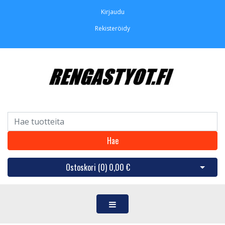
Kirjaudu
Rekisteröidy
Hae
Ostoskori (
0
)
0,00 €
Avaa os