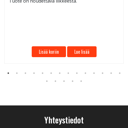
Tuote on noudettava liikkeestä.
Lisää koriin
Lue lisää
Yhteystiedot