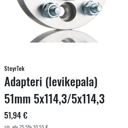
SteyrTek
Adapteri (levikepala)
51mm 5x114,3/5x114,3
51,94 €
sis. alv 25,5% 10,55 €