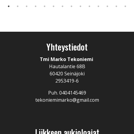
Yhteystiedot
Tmi Marko Tekoniemi
Hautalantie 68B
60420 Seinäjoki
2953419-6
Puh. 0404145469
tekoniemimarko@gmail.com
Liikkeen aukioloajat