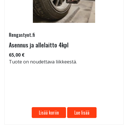
Rengastyot.fi
Asennus ja allelaitto 4kpl
65,00 €
Tuote on noudettava liikkeestä.
Lisää koriin
Lue lisää