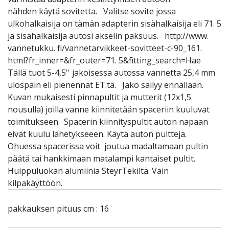
nähden käytä sovitetta. Valitse sovite jossa
ulkohalkaisija on tämän adapterin sisähalkaisija eli 71. 5
ja sisähalkaisija autosi akselin paksuus. http://www.
vannetukku. fi/vannetarvikkeet-sovitteet-c-90_161.
html?fr_inner=&fr_outer=71. 5&fitting_search=Hae
Tällä tuot 5-4,5'' jakoisessa autossa vannetta 25,4 mm
ulospäin eli pienennät ET:tä. Jako säilyy ennallaan.
Kuvan mukaisesti pinnapultit ja mutterit (12x1,5
nousulla) joilla vanne kiinnitetään spaceriin kuuluvat
toimitukseen. Spacerin kiinnityspultit auton napaan
eivät kuulu lähetykseeen. Käytä auton pultteja.
Ohuessa spacerissa voit joutua madaltamaan pultin
päätä tai hankkimaan matalampi kantaiset pultit.
Huippuluokan alumiinia SteyrTekiltä. Vain
kilpakäyttöön.
pakkauksen pituus cm : 16