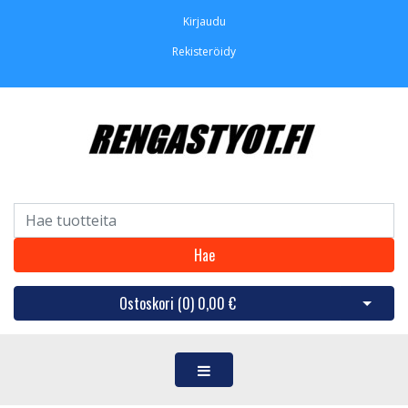
Kirjaudu
Rekisteröidy
Hae
Ostoskori (
0
)
0,00 €
Avaa os