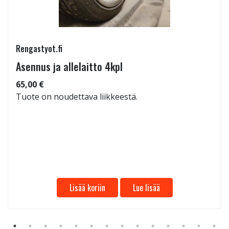
Rengastyot.fi
Asennus ja allelaitto 4kpl
65,00 €
Tuote on noudettava liikkeestä.
Lisää koriin
Lue lisää