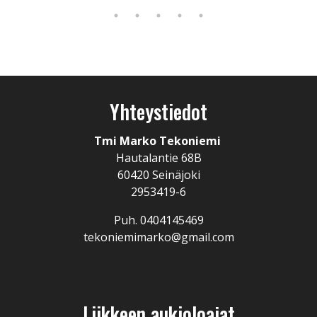
Yhteystiedot
Tmi Marko Tekoniemi
Hautalantie 68B
60420 Seinäjoki
2953419-6
Puh. 0404145469
tekoniemimarko@gmail.com
Liikkeen aukioloajat