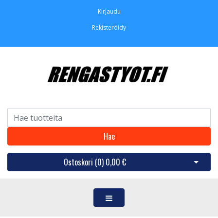
Kirjaudu
Rekisteröidy
Hae
Ostoskori (
0
)
0,00 €
Avaa os