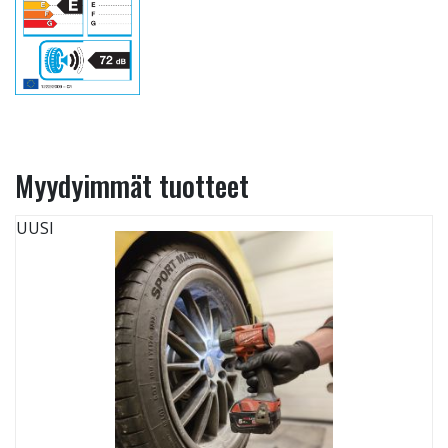
Myydyimmät tuotteet
UUSI