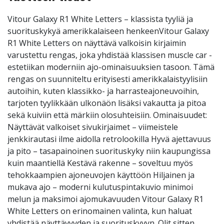
Vitour Galaxy R1 White Letters – klassista tyyliä ja
suorituskykyä amerikkalaiseen henkeenVitour Galaxy
R1 White Letters on näyttävä valkoisin kirjaimin
varustettu rengas, joka yhdistää klassisen muscle car -
estetiikan moderniin ajo-ominaisuuksien tasoon. Tämä
rengas on suunniteltu erityisesti amerikkalaistyylisiin
autoihin, kuten klassikko- ja harrasteajoneuvoihin,
tarjoten tyylikkään ulkonäön lisäksi vakautta ja pitoa
sekä kuiviin että märkiin olosuhteisiin. Ominaisuudet:
Näyttävät valkoiset sivukirjaimet – viimeistele
jenkkirautasi ilme aidolla retrolookilla Hyvä ajettavuus
ja pito – tasapainoinen suorituskyky niin kaupungissa
kuin maantiellä Kestävä rakenne – soveltuu myös
tehokkaampien ajoneuvojen käyttöön Hiljainen ja
mukava ajo – moderni kulutuspintakuvio minimoi
melun ja maksimoi ajomukavuuden Vitour Galaxy R1
White Letters on erinomainen valinta, kun haluat
yhdistää näyttävyyden ja suorituskyvyn. Olit sitten