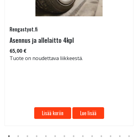
Rengastyot.fi
Asennus ja allelaitto 4kpl
65,00 €
Tuote on noudettava liikkeestä.
Lisää koriin
Lue lisää