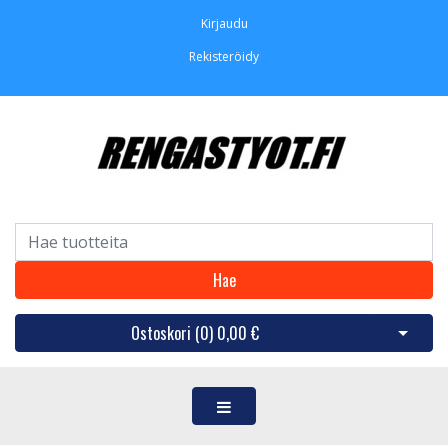
Kirjaudu
Rekisteröidy
Hae
Ostoskori (
0
)
0,00 €
Avaa os