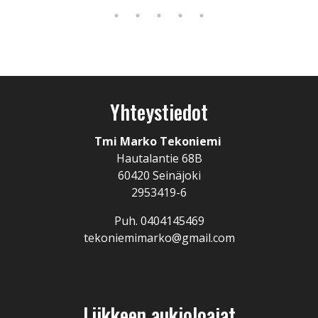
Yhteystiedot
Tmi Marko Tekoniemi
Hautalantie 68B
60420 Seinäjoki
2953419-6
Puh. 0404145469
tekoniemimarko@gmail.com
Liikkeen aukioloajat