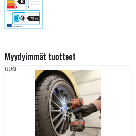
Myydyimmät tuotteet
UUSI