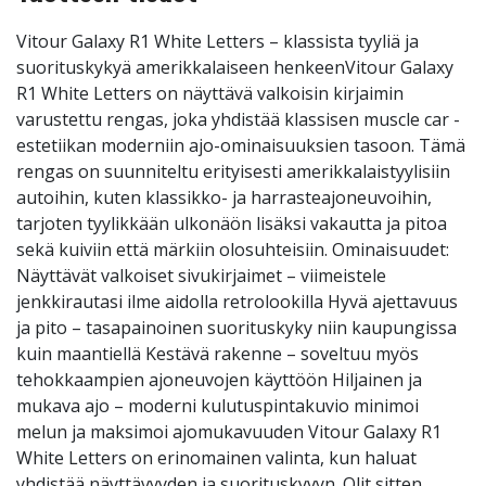
Vitour Galaxy R1 White Letters – klassista tyyliä ja
suorituskykyä amerikkalaiseen henkeenVitour Galaxy
R1 White Letters on näyttävä valkoisin kirjaimin
varustettu rengas, joka yhdistää klassisen muscle car -
estetiikan moderniin ajo-ominaisuuksien tasoon. Tämä
rengas on suunniteltu erityisesti amerikkalaistyylisiin
autoihin, kuten klassikko- ja harrasteajoneuvoihin,
tarjoten tyylikkään ulkonäön lisäksi vakautta ja pitoa
sekä kuiviin että märkiin olosuhteisiin. Ominaisuudet:
Näyttävät valkoiset sivukirjaimet – viimeistele
jenkkirautasi ilme aidolla retrolookilla Hyvä ajettavuus
ja pito – tasapainoinen suorituskyky niin kaupungissa
kuin maantiellä Kestävä rakenne – soveltuu myös
tehokkaampien ajoneuvojen käyttöön Hiljainen ja
mukava ajo – moderni kulutuspintakuvio minimoi
melun ja maksimoi ajomukavuuden Vitour Galaxy R1
White Letters on erinomainen valinta, kun haluat
yhdistää näyttävyyden ja suorituskyvyn. Olit sitten