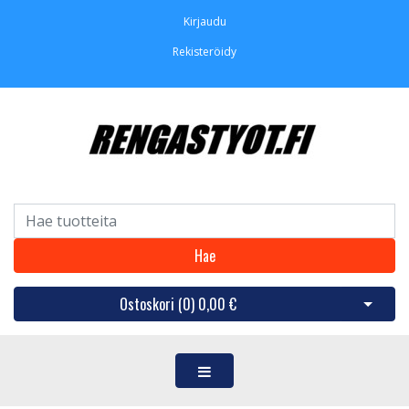
Kirjaudu
Rekisteröidy
Hae
Ostoskori (
0
)
0,00 €
Avaa os