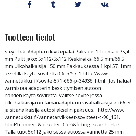
Tuotteen tiedot
SteyrTek Adapteri (levikepala) Paksuus:1 tuuma = 25,4
mm Pulttijako: 5x112/5x112 Keskireikä: 66,5 mm/66,5
mm Ulkohalkaisija 150 mm Pakkauksessa 1 kpl 57. 1mm
akselilla käytä sovitetta 66. 5/57. 1 http://www.
vannetukku. fi/sovite-571-666-p-34936. html Jos haluat
varmistaa adapterin keskittymisen autoon
nähden,käytä sovitetta. Valitse sovite jossa
ulkohalkaisija on tämänadapterin sisähalkaisija eli 66. 5
ja sisähalkaisija autosi akselin paksuus. http://www.
vannetukku. fi/vannetarvikkeet-sovitteet-c-90_161.
html?fr_inner=&fr_outer=66. 6&fitting_search=Hae
Tällä tuot 5x112 jakoisessa autossa vannetta 25 mm