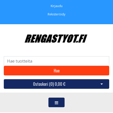
Kirjaudu
Rekisteröidy
Hae
Ostoskori (
0
)
0,00 €
Avaa os