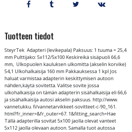
Tuotteen tiedot
SteyrTek Adapteri (levikepala) Paksuus: 1 tuuma = 25,4
mm Pulttijako: 5x112/5x100 Keskireikä sisäpuoli 66,6
mm, Ulkopuolen kauluksen ulkomitta (akselin korvike)
54,1 Ulkohalkaisija 160 mm Pakkauksessa 1 kpl Jos
haluat varmistaa adapterin keskittymisen autoon
nähden,käytä sovitetta. Valitse sovite jossa
ulkohalkaisija on tämän adapterin sisähalkaisija eli 66,6
ja sisähalkaisija autosi akselin paksuus. http://www.
vannetukku. fi/vannetarvikkeet-sovitteet-c-90_161.
html?fr_inner=&fr_outer=67. 1&fitting_search=Hae
Tällä adapterilla sovitat 5x100 jaolla olevat vanteet
5x112 jaolla olevaan autoon. Samalla tuot autossa