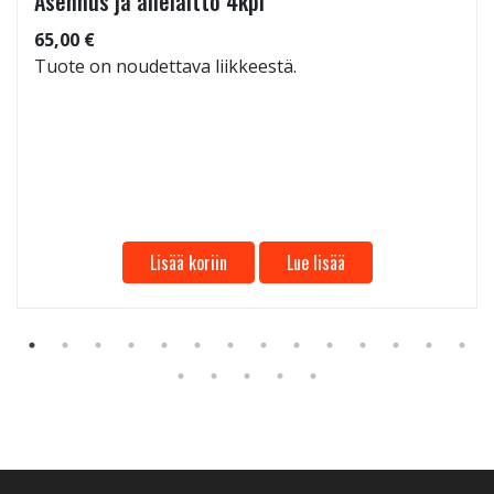
Asennus ja allelaitto 4kpl
65,00 €
Tuote on noudettava liikkeestä.
Lisää koriin
Lue lisää