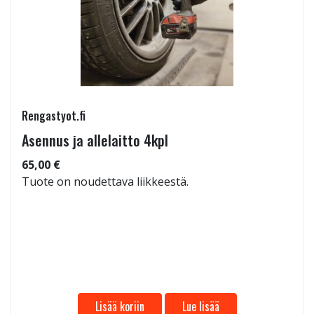
Rengastyot.fi
Asennus ja allelaitto 4kpl
65,00 €
Tuote on noudettava liikkeestä.
Lisää koriin
Lue lisää