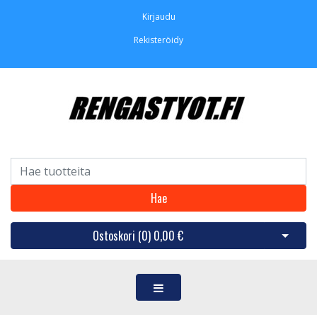
Kirjaudu
Rekisteröidy
Hae
Ostoskori (
0
)
0,00 €
Avaa os