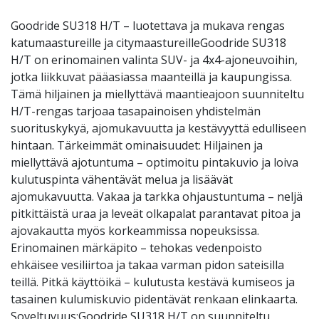
Goodride SU318 H/T – luotettava ja mukava rengas
katumaastureille ja citymaastureilleGoodride SU318
H/T on erinomainen valinta SUV- ja 4x4-ajoneuvoihin,
jotka liikkuvat pääasiassa maanteillä ja kaupungissa.
Tämä hiljainen ja miellyttävä maantieajoon suunniteltu
H/T-rengas tarjoaa tasapainoisen yhdistelmän
suorituskykyä, ajomukavuutta ja kestävyyttä edulliseen
hintaan. Tärkeimmät ominaisuudet: Hiljainen ja
miellyttävä ajotuntuma – optimoitu pintakuvio ja loiva
kulutuspinta vähentävät melua ja lisäävät
ajomukavuutta. Vakaa ja tarkka ohjaustuntuma – neljä
pitkittäistä uraa ja leveät olkapalat parantavat pitoa ja
ajovakautta myös korkeammissa nopeuksissa.
Erinomainen märkäpito – tehokas vedenpoisto
ehkäisee vesiliirtoa ja takaa varman pidon sateisilla
teillä. Pitkä käyttöikä – kulutusta kestävä kumiseos ja
tasainen kulumiskuvio pidentävät renkaan elinkaarta.
Soveltuvuus:Goodride SU318 H/T on suunniteltu