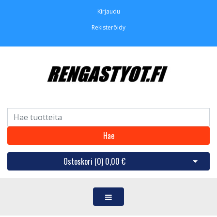
Kirjaudu
Rekisteröidy
Hae
Ostoskori (
0
)
0,00 €
Avaa os