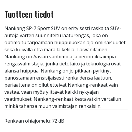
Tuotteen tiedot
Nankang SP-7 Sport SUV on erityisesti raskaita SUV-
autoja varten suunniteltu laaturengas, joka on
optimoitu tarjoamaan huippuluokan ajo-ominaisuudet
sekä kuivalla että märällä kelillä. Taiwanilainen
Nankang on Aasian vanhimpia ja perinteikkäimpiä
rengasvalmistajia, jonka tietotaito ja teknologia ovat
alansa huippua. Nankang on jo pitkään pyrkinyt
panostamaan ensisijaisesti renkaidensa laatuun,
periaattena on ollut etteivät Nankang-renkaat vain
vastaa, vaan myös ylittävät kaikki nykyajan
vaatimukset. Nankang-renkaat kestävätkin vertailun
minkä tahansa muun valmistajan renkaisiin.
Renkaan ohiajomelu: 72 dB