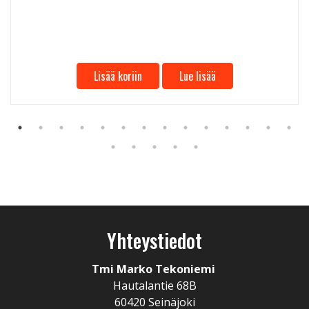
Lisää koriin
Lue lisää
Yhteystiedot
Tmi Marko Tekoniemi
Hautalantie 68B
60420 Seinäjoki