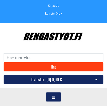
Kirjaudu
Rekisteröidy
Hae
Ostoskori (
0
)
0,00 €
Avaa os