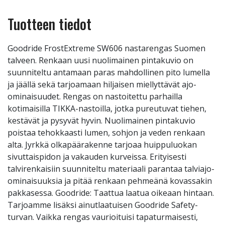
Tuotteen tiedot
Goodride FrostExtreme SW606 nastarengas Suomen
talveen. Renkaan uusi nuolimainen pintakuvio on
suunniteltu antamaan paras mahdollinen pito lumella
ja jäällä sekä tarjoamaan hiljaisen miellyttävät ajo-
ominaisuudet. Rengas on nastoitettu parhailla
kotimaisilla TIKKA-nastoilla, jotka pureutuvat tiehen,
kestävät ja pysyvät hyvin. Nuolimainen pintakuvio
poistaa tehokkaasti lumen, sohjon ja veden renkaan
alta. Jyrkkä olkapäärakenne tarjoaa huippuluokan
sivuttaispidon ja vakauden kurveissa. Erityisesti
talvirenkaisiin suunniteltu materiaali parantaa talviajo-
ominaisuuksia ja pitää renkaan pehmeänä kovassakin
pakkasessa. Goodride: Taattua laatua oikeaan hintaan.
Tarjoamme lisäksi ainutlaatuisen Goodride Safety-
turvan. Vaikka rengas vaurioituisi tapaturmaisesti,