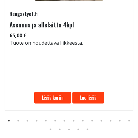
Rengastyot.fi
Asennus ja allelaitto 4kpl
65,00 €
Tuote on noudettava liikkeestä.
Lisää koriin
Lue lisää