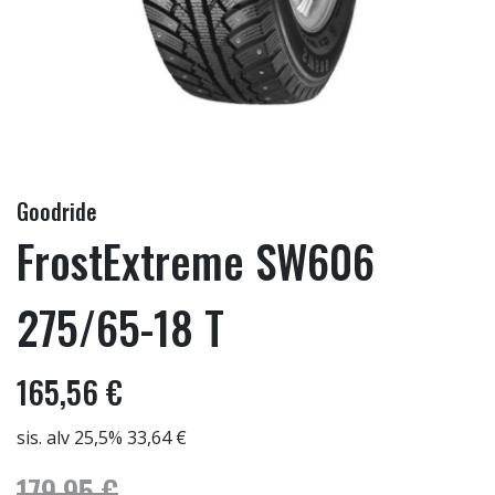
Goodride
FrostExtreme SW606
275/65-18 T
165,56 €
sis. alv 25,5% 33,64 €
179,95 €