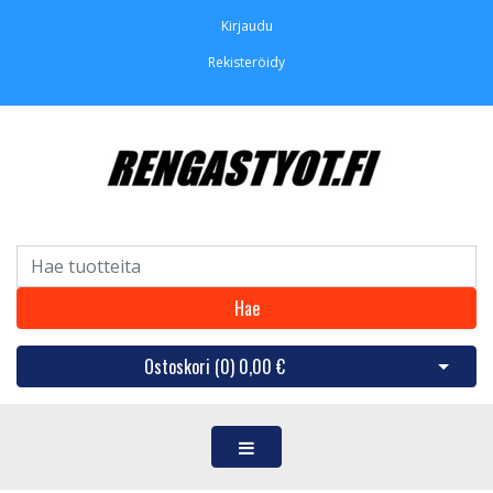
Kirjaudu
Rekisteröidy
Hae
Ostoskori (
0
)
0,00 €
Avaa os