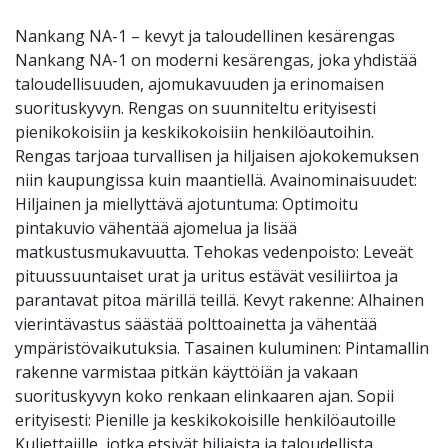
Nankang NA-1 – kevyt ja taloudellinen kesärengas
Nankang NA-1 on moderni kesärengas, joka yhdistää
taloudellisuuden, ajomukavuuden ja erinomaisen
suorituskyvyn. Rengas on suunniteltu erityisesti
pienikokoisiin ja keskikokoisiin henkilöautoihin.
Rengas tarjoaa turvallisen ja hiljaisen ajokokemuksen
niin kaupungissa kuin maantiellä. Avainominaisuudet:
Hiljainen ja miellyttävä ajotuntuma: Optimoitu
pintakuvio vähentää ajomelua ja lisää
matkustusmukavuutta. Tehokas vedenpoisto: Leveät
pituussuuntaiset urat ja uritus estävät vesiliirtoa ja
parantavat pitoa märillä teillä. Kevyt rakenne: Alhainen
vierintävastus säästää polttoainetta ja vähentää
ympäristövaikutuksia. Tasainen kuluminen: Pintamallin
rakenne varmistaa pitkän käyttöiän ja vakaan
suorituskyvyn koko renkaan elinkaaren ajan. Sopii
erityisesti: Pienille ja keskikokoisille henkilöautoille
Kuljettajille, jotka etsivät hiljaista ja taloudellista