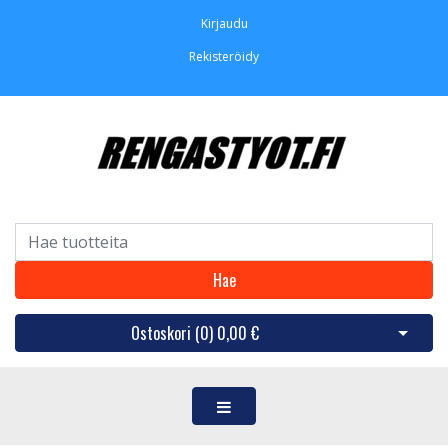
Kirjaudu
Rekisteröidy
Hae
Ostoskori (
0
)
0,00 €
Avaa os