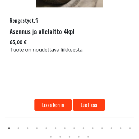
Rengastyot.fi
Asennus ja allelaitto 4kpl
65,00 €
Tuote on noudettava liikkeestä.
Lisää koriin
Lue lisää