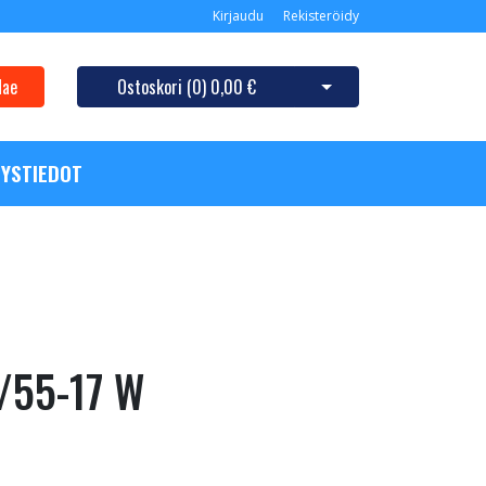
Kirjaudu
Rekisteröidy
Hae
Ostoskori (
0
)
0,00 €
Avaa ostoskori
YSTIEDOT
/55-17 W