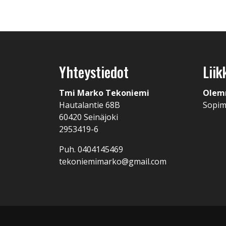
Yhteystiedot
Liik
Tmi Marko Tekoniemi
Olem
Hautalantie 68B
Sopi
60420 Seinäjoki
2953419-6
Puh. 0404145469
tekoniemimarko@gmail.com