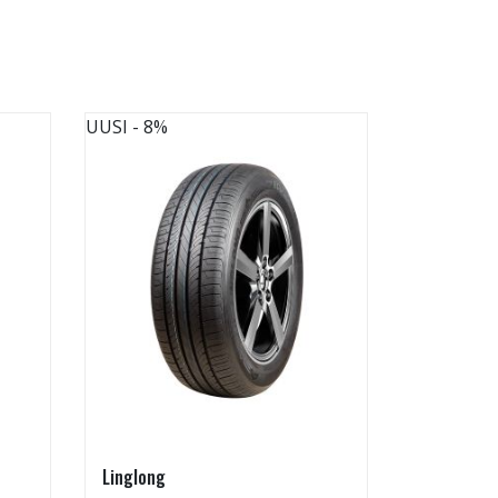
UUSI
- 8%
UUSI
- 8%
Linglong
Kontio