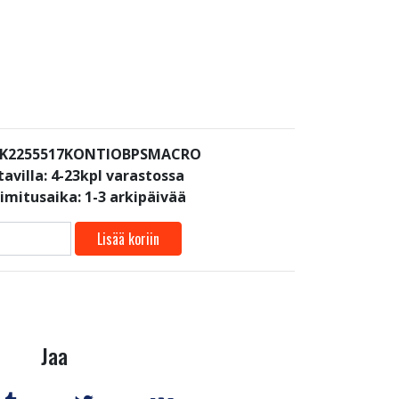
: K2255517KONTIOBPSMACRO
avilla:
4-23kpl varastossa
oimitusaika: 1-3 arkipäivää
Lisää koriin
Jaa