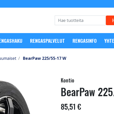
RENGASHAKU
RENGASPALVELUT
RENGASINFO
YHTE
uumaiset
BearPaw 225/55-17 W
Kontio
BearPaw 225
85,51 €