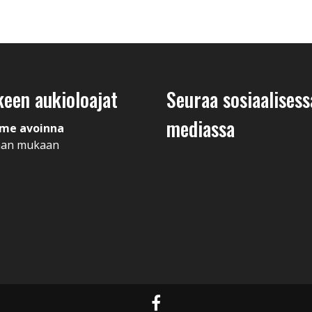
keen aukioloajat
Seuraa sosiaalisess
mediassa
me avoinna
man mukaan