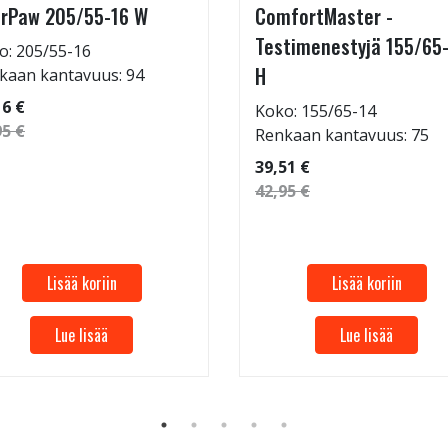
rPaw 205/55-16 W
ComfortMaster -
Testimenestyjä 155/65
o: 205/55-16
H
kaan kantavuus: 94
16 €
Koko: 155/65-14
95 €
Renkaan kantavuus: 75
39,51 €
42,95 €
Lisää koriin
Lisää koriin
Lue lisää
Lue lisää