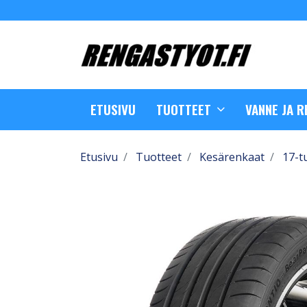
ETUSIVU
TUOTTEET
VANNE JA 
Etusivu
Tuotteet
Kesärenkaat
17-t