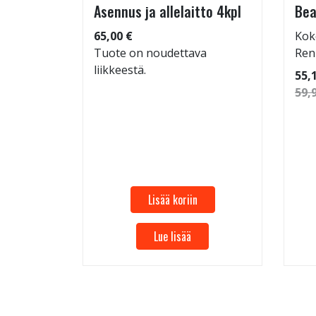
tu-
Asennus ja allelaitto 4kpl
Bea
65,00 €
Kok
Tuote on noudettava
Ren
liikkeestä.
 96
55,
59,
Lisää koriin
Lue lisää