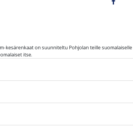
esärenkaat on suunniteltu Pohjolan teille suomalaiselle 
et suomalaiset itse.