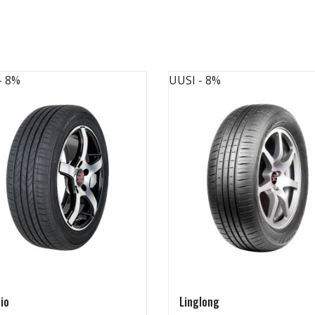
- 8%
UUSI
- 8%
io
Linglong