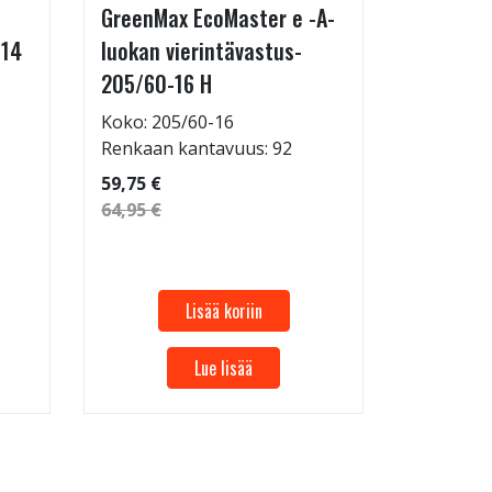
GreenMax EcoMaster e -A-
IcePaw 
-14
luokan vierintävastus-
Koko: 20
205/60-16 H
Renkaan 
114,95 €
Koko: 205/60-16
124,95 €
Renkaan kantavuus: 92
59,75 €
64,95 €
Lisää koriin
Lue lisää