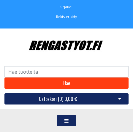
Kirjaudu
Rekisteröidy
Hae
Ostoskori (
0
)
0,00 €
Avaa os