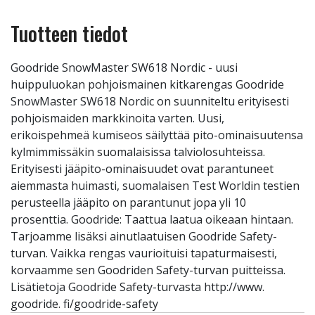
Tuotteen tiedot
Goodride SnowMaster SW618 Nordic - uusi
huippuluokan pohjoismainen kitkarengas Goodride
SnowMaster SW618 Nordic on suunniteltu erityisesti
pohjoismaiden markkinoita varten. Uusi,
erikoispehmeä kumiseos säilyttää pito-ominaisuutensa
kylmimmissäkin suomalaisissa talviolosuhteissa.
Erityisesti jääpito-ominaisuudet ovat parantuneet
aiemmasta huimasti, suomalaisen Test Worldin testien
perusteella jääpito on parantunut jopa yli 10
prosenttia. Goodride: Taattua laatua oikeaan hintaan.
Tarjoamme lisäksi ainutlaatuisen Goodride Safety-
turvan. Vaikka rengas vaurioituisi tapaturmaisesti,
korvaamme sen Goodriden Safety-turvan puitteissa.
Lisätietoja Goodride Safety-turvasta http://www.
goodride. fi/goodride-safety