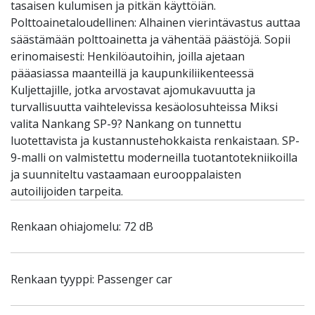
tasaisen kulumisen ja pitkän käyttöiän.
Polttoainetaloudellinen: Alhainen vierintävastus auttaa
säästämään polttoainetta ja vähentää päästöjä. Sopii
erinomaisesti: Henkilöautoihin, joilla ajetaan
pääasiassa maanteillä ja kaupunkiliikenteessä
Kuljettajille, jotka arvostavat ajomukavuutta ja
turvallisuutta vaihtelevissa kesäolosuhteissa Miksi
valita Nankang SP-9? Nankang on tunnettu
luotettavista ja kustannustehokkaista renkaistaan. SP-
9-malli on valmistettu moderneilla tuotantotekniikoilla
ja suunniteltu vastaamaan eurooppalaisten
autoilijoiden tarpeita.
Renkaan ohiajomelu: 72 dB
Renkaan tyyppi: Passenger car