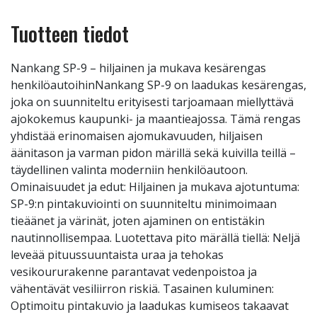
Tuotteen tiedot
Nankang SP-9 – hiljainen ja mukava kesärengas
henkilöautoihinNankang SP-9 on laadukas kesärengas,
joka on suunniteltu erityisesti tarjoamaan miellyttävä
ajokokemus kaupunki- ja maantieajossa. Tämä rengas
yhdistää erinomaisen ajomukavuuden, hiljaisen
äänitason ja varman pidon märillä sekä kuivilla teillä –
täydellinen valinta moderniin henkilöautoon.
Ominaisuudet ja edut: Hiljainen ja mukava ajotuntuma:
SP-9:n pintakuviointi on suunniteltu minimoimaan
tieäänet ja värinät, joten ajaminen on entistäkin
nautinnollisempaa. Luotettava pito märällä tiellä: Neljä
leveää pituussuuntaista uraa ja tehokas
vesikoururakenne parantavat vedenpoistoa ja
vähentävät vesiliirron riskiä. Tasainen kuluminen:
Optimoitu pintakuvio ja laadukas kumiseos takaavat