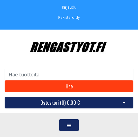
Kirjaudu
Rekisteröidy
Hae
Ostoskori (
0
)
0,00 €
Avaa os