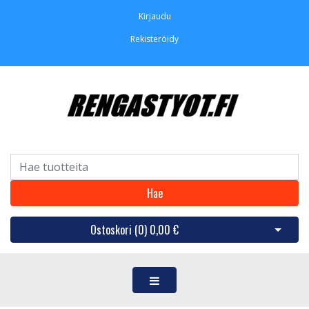
Kirjaudu
Rekisteröidy
Hae
Ostoskori (
0
)
0,00 €
Avaa os