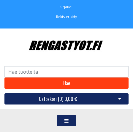
Kirjaudu
Rekisteröidy
Hae
Ostoskori (
0
)
0,00 €
Avaa os