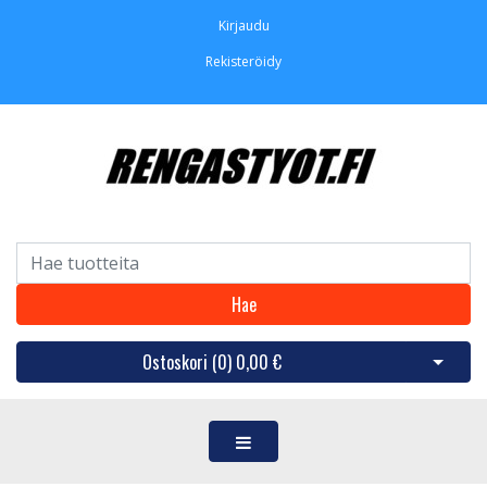
Kirjaudu
Rekisteröidy
Hae
Ostoskori (
0
)
0,00 €
Avaa os