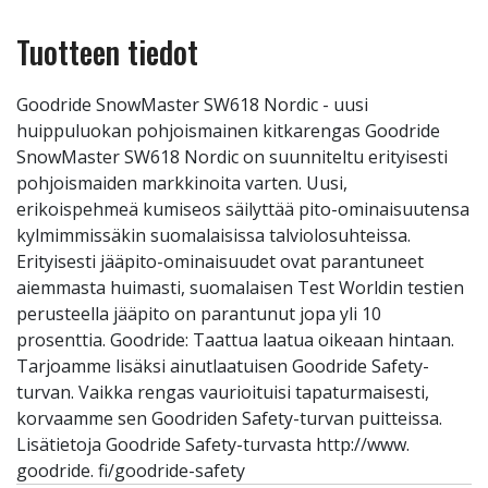
Tuotteen tiedot
Goodride SnowMaster SW618 Nordic - uusi
huippuluokan pohjoismainen kitkarengas Goodride
SnowMaster SW618 Nordic on suunniteltu erityisesti
pohjoismaiden markkinoita varten. Uusi,
erikoispehmeä kumiseos säilyttää pito-ominaisuutensa
kylmimmissäkin suomalaisissa talviolosuhteissa.
Erityisesti jääpito-ominaisuudet ovat parantuneet
aiemmasta huimasti, suomalaisen Test Worldin testien
perusteella jääpito on parantunut jopa yli 10
prosenttia. Goodride: Taattua laatua oikeaan hintaan.
Tarjoamme lisäksi ainutlaatuisen Goodride Safety-
turvan. Vaikka rengas vaurioituisi tapaturmaisesti,
korvaamme sen Goodriden Safety-turvan puitteissa.
Lisätietoja Goodride Safety-turvasta http://www.
goodride. fi/goodride-safety