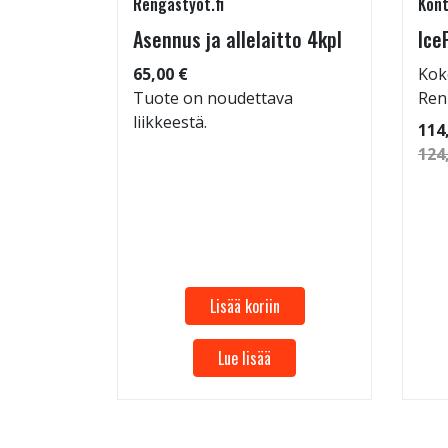
Rengastyot.fi
Kont
5/45-17
Asennus ja allelaitto 4kpl
Ice
65,00 €
Kok
Tuote on noudettava
Ren
liikkeestä.
: 72dB
114
 94
124
Lisää koriin
Lue lisää