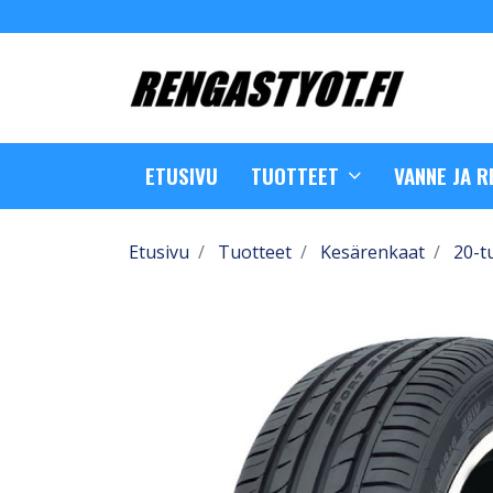
ETUSIVU
TUOTTEET
VANNE JA 
Etusivu
Tuotteet
Kesärenkaat
20-t