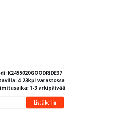
di: K2455020GOODRIDE37
avilla:
4-23kpl varastossa
oimitusaika: 1-3 arkipäivää
Lisää koriin