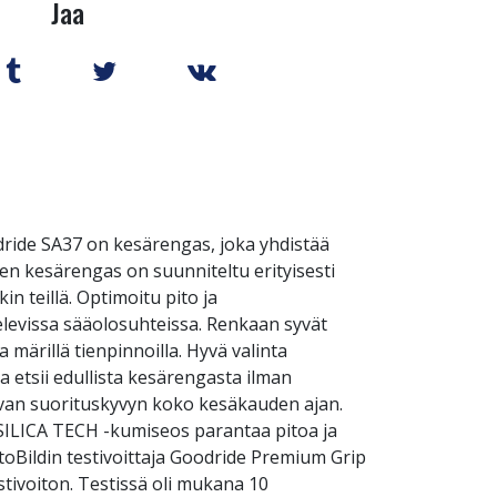
Jaa
dride SA37 on kesärengas, joka yhdistää
n kesärengas on suunniteltu erityisesti
in teillä. Optimoitu pito ja
elevissa sääolosuhteissa. Renkaan syvät
 märillä tienpinnoilla. Hyvä valinta
ka etsii edullista kesärengasta ilman
avan suorituskyvyn koko kesäkauden ajan.
 SILICA TECH -kumiseos parantaa pitoa ja
toBildin testivoittaja Goodride Premium Grip
stivoiton. Testissä oli mukana 10