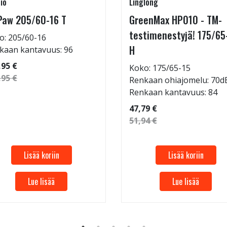
io
Linglong
Paw 205/60-16 T
GreenMax HP010 - TM-
testimenestyjä! 175/65
o: 205/60-16
H
kaan kantavuus: 96
,95 €
Koko: 175/65-15
,95 €
Renkaan ohiajomelu: 70d
Renkaan kantavuus: 84
47,79 €
51,94 €
Lisää koriin
Lisää koriin
Lue lisää
Lue lisää