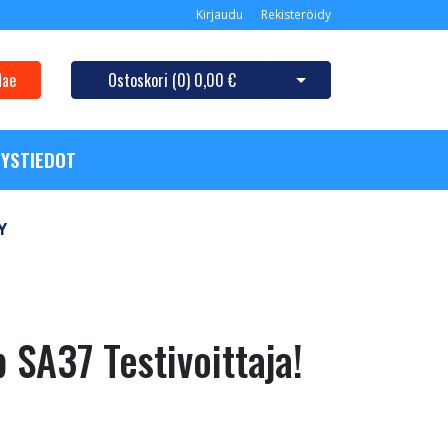
Kirjaudu
Rekisteröidy
Hae
Ostoskori (
0
)
0,00 €
Avaa ostoskori
YSTIEDOT
Y
SA37 Testivoittaja!