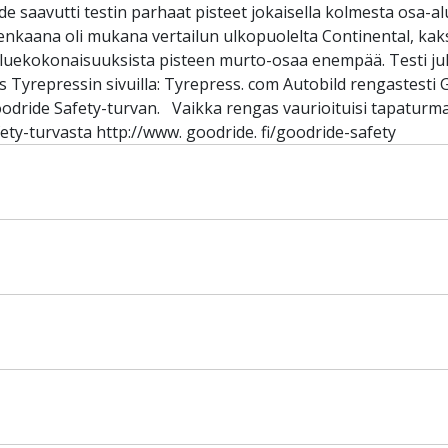
 saavutti testin parhaat pisteet jokaisella kolmesta osa-al
irenkaana oli mukana vertailun ulkopuolelta Continental, kak
-aluekokonaisuuksista pisteen murto-osaa enempää. Testi ju
 Tyrepressin sivuilla: Tyrepress. com Autobild rengastesti 
oodride Safety-turvan. Vaikka rengas vaurioituisi tapaturm
ety-turvasta http://www. goodride. fi/goodride-safety