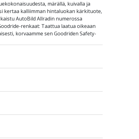
uekokonaisuudesta, märällä, kuivalla ja
si kertaa kalliimman hintaluokan kärkituote,
lkaistu AutoBild Allradin numerossa
Goodride-renkaat: Taattua laatua oikeaan
aisesti, korvaamme sen Goodriden Safety-