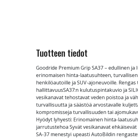
Tuotteen tiedot
Goodride Premium Grip SA37 – edullinen ja 
erinomaisen hinta-laatusuhteen, turvallise
henkilöautoille ja SUV-ajoneuvoille. Rengas t
hallittavuusSA37:n kulutuspintakuvio ja SIL
vesikanavat tehostavat veden poistoa ja vähe
turvallisuutta ja säästöä arvostavalle kuljett
kompromisseja turvallisuuden tai ajomukav
Hyödyt lyhyesti: Erinomainen hinta-laatusuh
jarrutustehoa Syvät vesikanavat ehkäisevät 
SA-37 menestyi upeasti AutoBildin rengastest