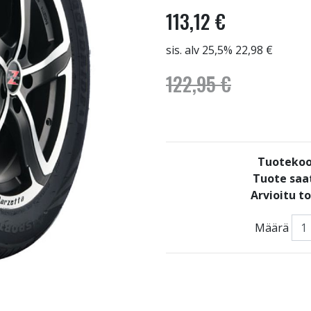
113,12 €
sis. alv 25,5% 22,98 €
122,95 €
Tuotekoo
Tuote saat
Arvioitu t
Määrä