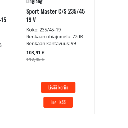
Linglong
Linglong
Sport Master C/S 235/45-
GreenMa
-15
19 V
testimen
H
Koko: 235/45-19
Renkaan ohiajomelu: 72dB
Koko: 20
Renkaan kantavuus: 99
B
Renkaan 
Renkaan 
103,91 €
112,95 €
53,32 €
57,96 €
Lisää koriin
Lue lisää