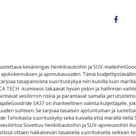
luotettava kesärengas henkilöautoihin ja SUV-malleihinGoo
n ajokokemuksen ja ajomukavuuden. Tämä budjettiystävälline
arjoaa tasapainoista suorituskykyä niin kuivilla kuin märilläk
ICA TECH -kumiseos takaavat hyvän pidon ja hallinnan vaiht
ntävät vesiliirron riskiä ja parantavat samalla jarrutustehoa
ajalleGoodride SA37 on ihanteellinen valinta kuljettajalle, jo
uuden suhteen. Se tarjoaa tasaisen ajotuntuman ja luotett
de Tehokasta suorituskyky sekä kuivalla että märällä tiellä
vesiliirtoa Soveltuu henkilöautoihin ja SUV-ajoneuvoihin Au
issä ottaen häikäisevän tasaisella suorituksella selkeän te