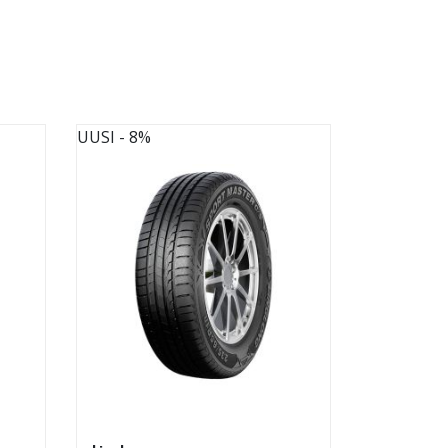
UUSI
- 8%
UUSI
- 8%