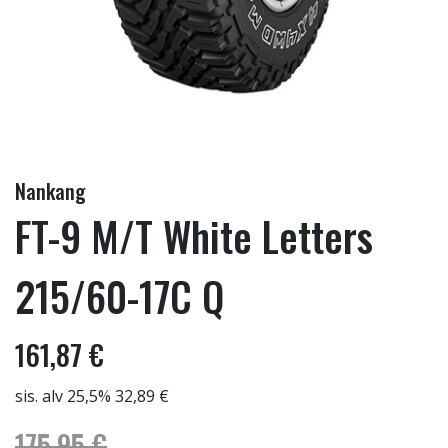
Nankang
FT-9 M/T White Letters
215/60-17C Q
161,87 €
sis. alv 25,5% 32,89 €
175,95 €