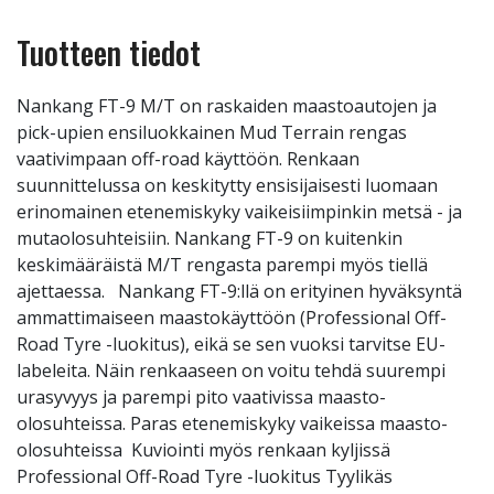
Tuotteen tiedot
Nankang FT-9 M/T on raskaiden maastoautojen ja
pick-upien ensiluokkainen Mud Terrain rengas
vaativimpaan off-road käyttöön. Renkaan
suunnittelussa on keskitytty ensisijaisesti luomaan
erinomainen etenemiskyky vaikeisiimpinkin metsä - ja
mutaolosuhteisiin. Nankang FT-9 on kuitenkin
keskimääräistä M/T rengasta parempi myös tiellä
ajettaessa. Nankang FT-9:llä on erityinen hyväksyntä
ammattimaiseen maastokäyttöön (Professional Off-
Road Tyre -luokitus), eikä se sen vuoksi tarvitse EU-
labeleita. Näin renkaaseen on voitu tehdä suurempi
urasyvyys ja parempi pito vaativissa maasto-
olosuhteissa. Paras etenemiskyky vaikeissa maasto-
olosuhteissa Kuviointi myös renkaan kyljissä
Professional Off-Road Tyre -luokitus Tyylikäs