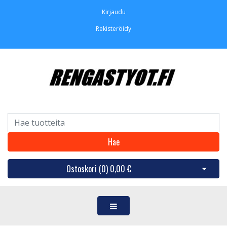
Kirjaudu
Rekisteröidy
Hae
Ostoskori (
0
)
0,00 €
Avaa os