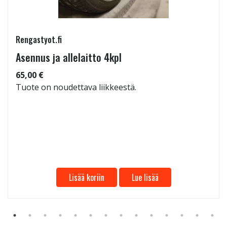
Rengastyot.fi
Asennus ja allelaitto 4kpl
65,00 €
Tuote on noudettava liikkeestä.
Lisää koriin
Lue lisää