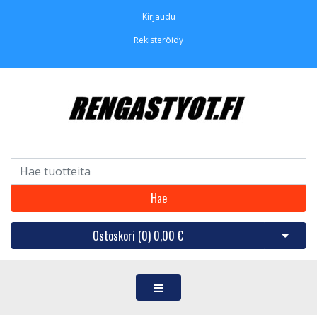
Kirjaudu
Rekisteröidy
Hae
Ostoskori (
0
)
0,00 €
Avaa os