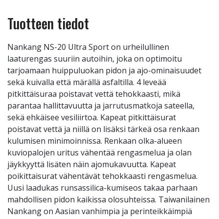
Tuotteen tiedot
Nankang NS-20 Ultra Sport on urheilullinen
laaturengas suuriin autoihin, joka on optimoitu
tarjoamaan huippuluokan pidon ja ajo-ominaisuudet
sekä kuivalla että märällä asfaltilla. 4 leveää
pitkittäisuraa poistavat vettä tehokkaasti, mikä
parantaa hallittavuutta ja jarrutusmatkoja sateella,
sekä ehkäisee vesiliirtoa. Kapeat pitkittäisurat
poistavat vettä ja niillä on lisäksi tärkeä osa renkaan
kulumisen minimoinnissa. Renkaan olka-alueen
kuviopalojen uritus vähentää rengasmelua ja olan
jäykkyyttä lisäten näin ajomukavuutta. Kapeat
poikittaisurat vähentävät tehokkaasti rengasmelua.
Uusi laadukas runsassilica-kumiseos takaa parhaan
mahdollisen pidon kaikissa olosuhteissa. Taiwanilainen
Nankang on Aasian vanhimpia ja perinteikkäimpiä