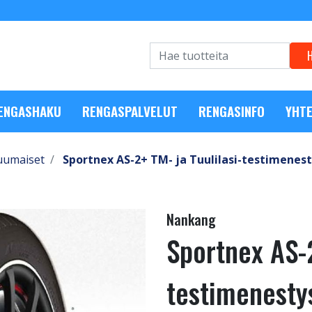
RENGASHAKU
RENGASPALVELUT
RENGASINFO
YHTE
uumaiset
Sportnex AS-2+ TM- ja Tuulilasi-testimenest
Nankang
Sportnex AS-2
testimenesty