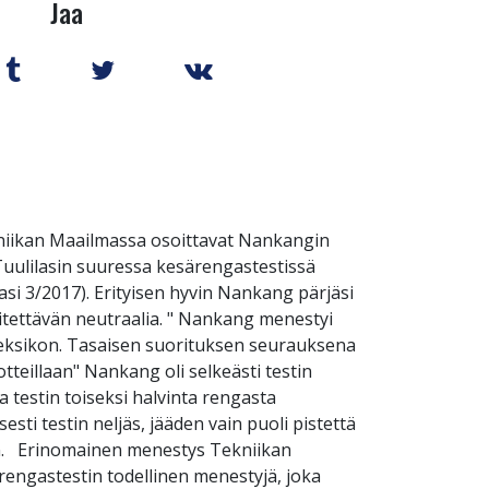
Jaa
ekniikan Maailmassa osoittavat Nankangin
 Tuulilasin suuressa kesärengastestissä
si 3/2017). Erityisen hyvin Nankang pärjäsi
kiitettävän neutraalia. " Nankang menestyi
deksikon. Tasaisen suorituksen seurauksena
otteillaan" Nankang oli selkeästi testin
a testin toiseksi halvinta rengasta
sti testin neljäs, jääden vain puoli pistettä
ään. Erinomainen menestys Tekniikan
ngastestin todellinen menestyjä, joka