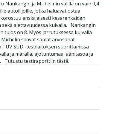
 Nankangin ja Michelinin välillä on vain 0,4
e autoilijoille, jotka haluavat ostaa
ä korostuu ensisijaisesti kesärenkaiden
ssa sekä ajettavuudessa kuivalla. Nankangin
n tulos on 8. Myös jarrutuksessa kuivalla
a Michelin saavat samat arvosanat.
 TÜV SUD -testilaitoksen suorittamissa
lla ja märällä, ajotuntumaa, äänitasoa ja
 Tutustu testiraporttiin tästä.