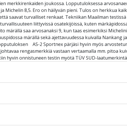
mpien merkkirenkaiden joukossa. Lopputuloksessa arvosanaero
 Michelin 8,5. Ero on häilyvän pieni. Tulos on herkkua kaikill
että saavat turvalliset renkaat. Tekniikan Maailman testiss
i turvallisuuteen liittyvissä osatekijöissä, kuten märkäpido
to märällä saa arvosanaksi 9, kun taas esimerkiksi Michelini
uspidossa märällä sekä ajettavuudessa kuivalla Nankang j
lopputuloksen AS-2 Sportnex pärjäsi hyvin myös arvostetun
 johtavaa rengasmerkkiä vastaan vertaamalla mm. pitoa kuiva
ttiin hyvin onnistuneen testin myötä TÜV SUD-laatumerkintä.