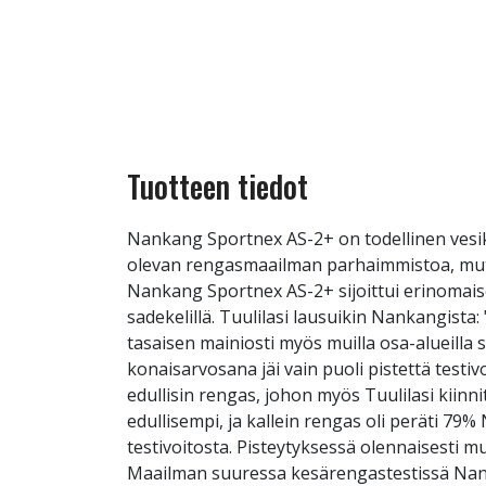
Tuotteen tiedot
Nankang Sportnex AS-2+ on todellinen vesike
olevan rengasmaailman parhaimmistoa, mutta 
Nankang Sportnex AS-2+ sijoittui erinomaise
sadekelillä. Tuulilasi lausuikin Nankangista
tasaisen mainiosti myös muilla osa-alueill
konaisarvosana jäi vain puoli pistettä testiv
edullisin rengas, johon myös Tuulilasi kiinn
edullisempi, ja kallein rengas oli peräti 79%
testivoitosta. Pisteytyksessä olennaisesti
Maailman suuressa kesärengastestissä Nank