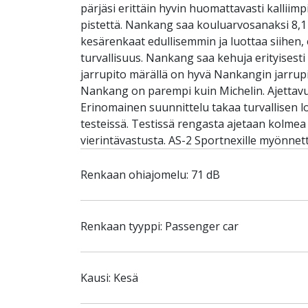
pärjäsi erittäin hyvin huomattavasti kallii
pistettä. Nankang saa kouluarvosanaksi 8,1 ja
kesärenkaat edullisemmin ja luottaa siihen, 
turvallisuus. Nankang saa kehuja erityisest
jarrupito märällä on hyvä Nankangin jarrupi
Nankang on parempi kuin Michelin. Ajettavu
Erinomainen suunnittelu takaa turvallisen 
testeissä. Testissä rengasta ajetaan kolmea
vierintävastusta. AS-2 Sportnexille myönne
Renkaan ohiajomelu: 71 dB
Renkaan tyyppi: Passenger car
Kausi: Kesä