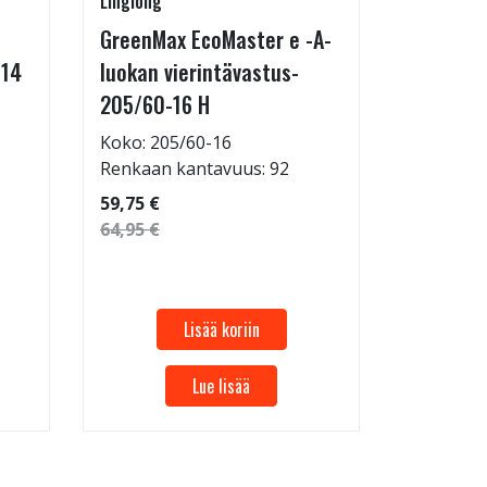
Linglong
Radburg
GreenMax EcoMaster e -A-
Technic 
-14
luokan vierintävastus-
255/35-
205/60-16 H
Koko: 25
Renkaan 
Koko: 205/60-16
Renkaan kantavuus: 92
69,95 €
59,75 €
64,95 €
Lisää koriin
Lue lisää