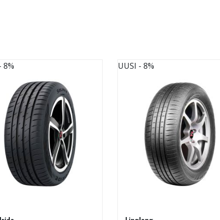
- 8%
UUSI
- 8%