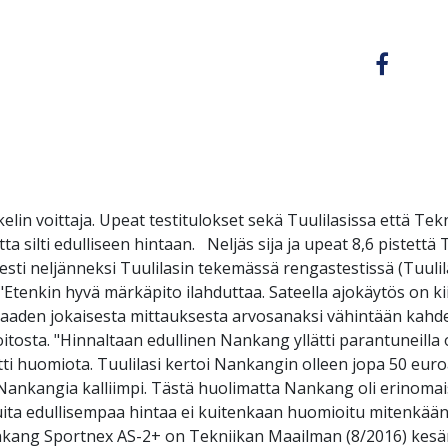
lin voittaja. Upeat testitulokset sekä Tuulilasissa että T
silti edulliseen hintaan. Neljäs sija ja upeat 8,6 pistettä
sti neljänneksi Tuulilasin tekemässä rengastestissä (Tuulila
: "Etenkin hyvä märkäpito ilahduttaa. Sateella ajokäytös on 
a saaden jokaisesta mittauksesta arvosanaksi vähintään kah
oitosta. "Hinnaltaan edullinen Nankang yllätti parantuneilla 
itti huomiota. Tuulilasi kertoi Nankangin olleen jopa 50 euro
 Nankangia kalliimpi. Tästä huolimatta Nankang oli erinomaise
 muita edullisempaa hintaa ei kuitenkaan huomioitu mitenk
ang Sportnex AS-2+ on Tekniikan Maailman (8/2016) kesäre