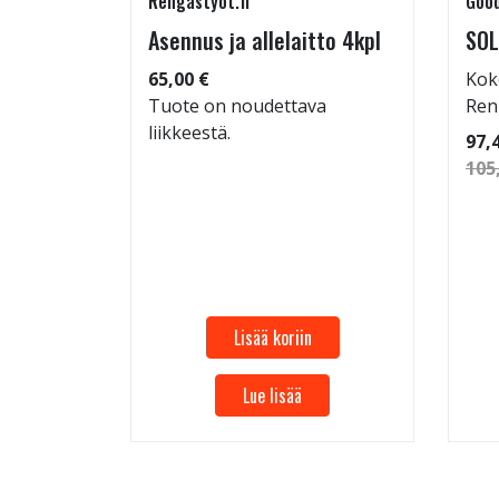
Rengastyot.fi
Good
rip
Asennus ja allelaitto 4kpl
SOL
65,00 €
Kok
Tuote on noudettava
Ren
liikkeestä.
 86
97,
105
Lisää koriin
Lue lisää