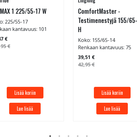
ride
Linglong
MAX 1 225/55-17 W
ComfortMaster -
Testimenestyjä 155/65
o: 225/55-17
H
kaan kantavuus: 101
47 €
Koko: 155/65-14
,95 €
Renkaan kantavuus: 75
39,51 €
42,95 €
Lisää koriin
Lisää koriin
Lue lisää
Lue lisää