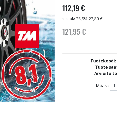
112,19 €
sis. alv 25,5% 22,80 €
121,95 €
Tuotekoodi
Tuote saat
Arvioitu t
Määrä