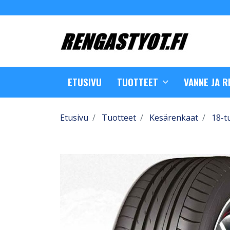
ETUSIVU
TUOTTEET
VANNE JA 
Etusivu
Tuotteet
Kesärenkaat
18-t