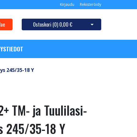
Kirjaudu
Rekisteröidy
Hae
Ostoskori (
0
)
0,00 €
Avaa ostoskori
YSTIEDOT
ys 245/35-18 Y
+ TM- ja Tuulilasi-
s 245/35-18 Y