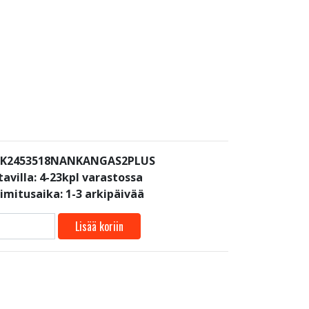
: K2453518NANKANGAS2PLUS
avilla:
4-23kpl varastossa
oimitusaika: 1-3 arkipäivää
Lisää koriin