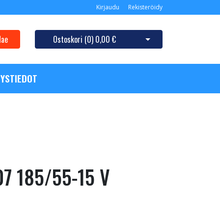
Kirjaudu
Rekisteröidy
Hae
Ostoskori (
0
)
0,00 €
Avaa ostoskori
YSTIEDOT
07 185/55-15 V