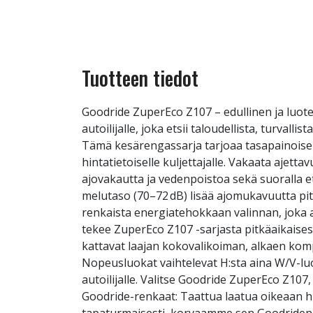
Tuotteen tiedot
Goodride ZuperEco Z107 – edullinen ja luot
autoilijalle, joka etsii taloudellista, turva
Tämä kesärengassarja tarjoaa tasapainoise
hintatietoiselle kuljettajalle. Vakaata aje
ajovakautta ja vedenpoistoa sekä suoralla ett
melutaso (70–72 dB) lisää ajomukavuutta pitk
renkaista energiatehokkaan valinnan, joka a
tekee ZuperEco Z107 -sarjasta pitkäaikaise
kattavat laajan kokovalikoiman, alkaen kom
Nopeusluokat vaihtelevat H:sta aina W/V-lu
autoilijalle. Valitse Goodride ZuperEco Z10
Goodride-renkaat: Taattua laatua oikeaan h