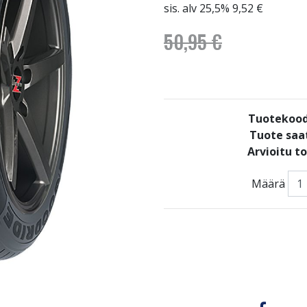
sis. alv 25,5% 9,52 €
50,95 €
Tuotekood
Tuote saat
Arvioitu t
Määrä