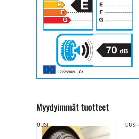
Myydyimmät tuotteet
UUSI
UUSI