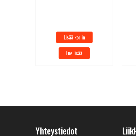
Lisää koriin
Lue lisää
Yhteystiedot
Liik