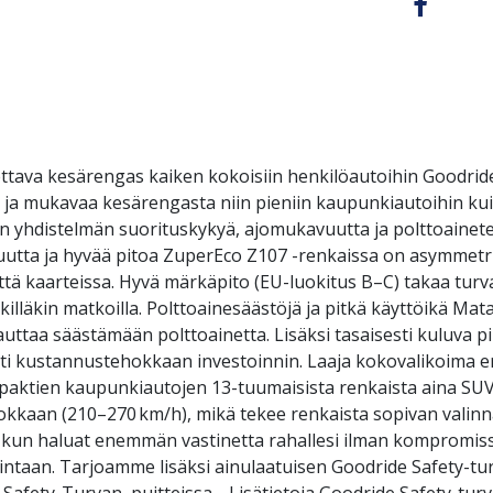
ettava kesärengas kaiken kokoisiin henkilöautoihin Goodrid
llista ja mukavaa kesärengasta niin pieniin kaupunkiautoihin 
n yhdistelmän suorituskykyä, ajomukavuutta ja polttoaine
ttavuutta ja hyvää pitoa ZuperEco Z107 -renkaissa on asymmet
ä kaarteissa. Hyvä märkäpito (EU-luokitus B–C) takaa turvalli
illäkin matkoilla. Polttoainesäästöjä ja pitkä käyttöikä Mat
uttaa säästämään polttoainetta. Lisäksi tasaisesti kuluva p
sti kustannustehokkaan investoinnin. Laaja kokovalikoima e
paktien kaupunkiautojen 13-tuumaisista renkaista aina SUV-
okkaan (210–270 km/h), mikä tekee renkaista sopivan valin
7, kun haluat enemmän vastinetta rahallesi ilman kompromis
intaan. Tarjoamme lisäksi ainulaatuisen Goodride Safety-tur