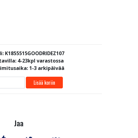
i: K1855515GOODRIDEZ107
avilla:
4-23kpl varastossa
oimitusaika: 1-3 arkipäivää
Lisää koriin
Jaa