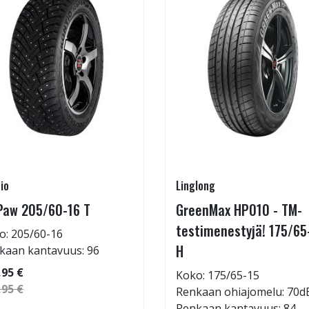
io
Linglong
Paw 205/60-16 T
GreenMax HP010 - TM-
testimenestyjä! 175/65
o: 205/60-16
H
kaan kantavuus: 96
,95 €
Koko: 175/65-15
,95 €
Renkaan ohiajomelu: 70d
Renkaan kantavuus: 84