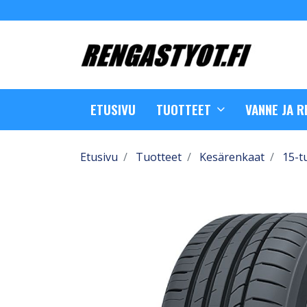
ETUSIVU
TUOTTEET
VANNE JA 
Etusivu
Tuotteet
Kesärenkaat
15-t