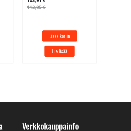
103,91 €
112,95 €
53,32 €
57,96 €
Lisää koriin
Lue lisää
a
Verkkokauppainfo