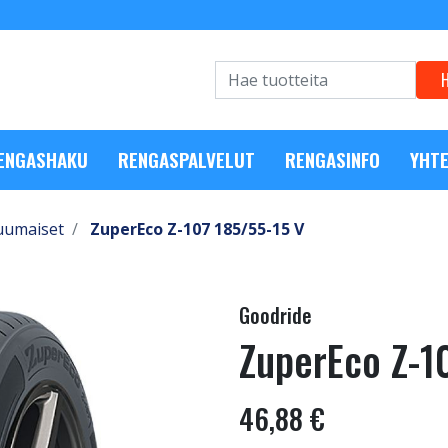
RENGASHAKU
RENGASPALVELUT
RENGASINFO
YHTE
uumaiset
ZuperEco Z-107 185/55-15 V
Goodride
ZuperEco Z-1
46,88 €