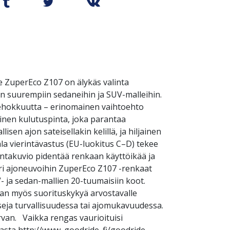
e ZuperEco Z107 on älykäs valinta
kuin suurempiin sedaneihin ja SUV-malleihin.
tehokkuutta – erinomainen vaihtoehto
rinen kulutuspinta, joka parantaa
sen ajon sateisellakin kelillä, ja hiljainen
ala vierintävastus (EU-luokitus C–D) tekee
intakuvio pidentää renkaan käyttöikää ja
ri ajoneuvoihin ZuperEco Z107 -renkaat
 ja sedan-mallien 20-tuumaisiin koot.
nan myös suorituskykyä arvostavalle
seja turvallisuudessa tai ajomukavuudessa.
van. Vaikka rengas vaurioituisi