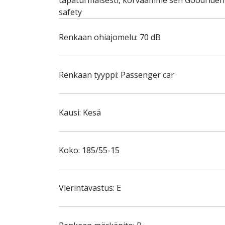
tapaturmaisesti, korvaamme sen Goodriden S
safety
Renkaan ohiajomelu: 70 dB
Renkaan tyyppi: Passenger car
Kausi: Kesä
Koko: 185/55-15
Vierintävastus: E