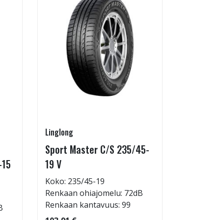
Linglong
Linglong
Sport Master C/S 235/45-
GreenMa
-15
19 V
testimen
H
Koko: 235/45-19
Renkaan ohiajomelu: 72dB
Koko: 20
Renkaan kantavuus: 99
B
Renkaan 
Renkaan 