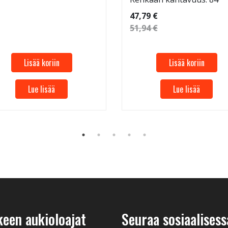
47,79 €
51,94 €
Lisää koriin
Lisää koriin
Lue lisää
Lue lisää
keen aukioloajat
Seuraa sosiaalisess