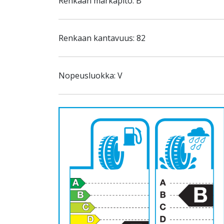
Renkaan märkäpito: B
Renkaan kantavuus: 82
Nopeusluokka: V