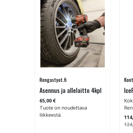
Rengastyot.fi
Kont
95/60-
Asennus ja allelaitto 4kpl
Ice
65,00 €
Kok
Tuote on noudettava
Ren
liikkeestä.
 92
114
124