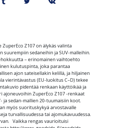
e ZuperEco Z107 on älykäs valinta
kuin suurempiin sedaneihin ja SUV-malleihin.
tehokkuutta – erinomainen vaihtoehto
rinen kulutuspinta, joka parantaa
sen ajon sateisellakin kelillä, ja hiljainen
ala vierintävastus (EU-luokitus C–D) tekee
intakuvio pidentää renkaan käyttöikää ja
ri ajoneuvoihin ZuperEco Z107 -renkaat
 ja sedan-mallien 20-tuumaisiin koot.
nan myös suorituskykyä arvostavalle
seja turvallisuudessa tai ajomukavuudessa.
van. Vaikka rengas vaurioituisi