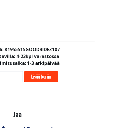
i: K1955515GOODRIDEZ107
avilla:
4-23kpl varastossa
oimitusaika: 1-3 arkipäivää
Lisää koriin
Jaa