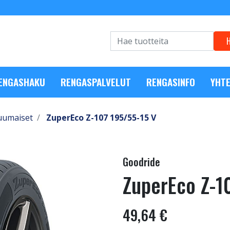
RENGASHAKU
RENGASPALVELUT
RENGASINFO
YHTE
uumaiset
ZuperEco Z-107 195/55-15 V
Goodride
ZuperEco Z-1
49,64 €