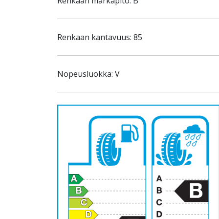
Renkaan märkäpito: B
Renkaan kantavuus: 85
Nopeusluokka: V