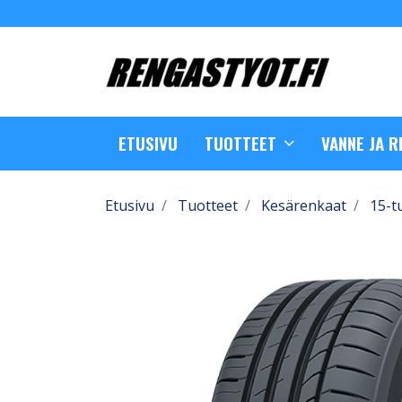
ETUSIVU
TUOTTEET
VANNE JA 
Etusivu
Tuotteet
Kesärenkaat
15-t