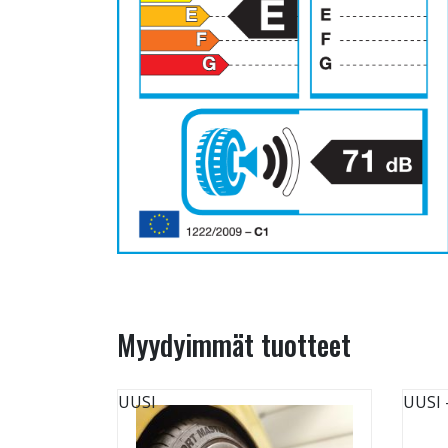
Myydyimmät tuotteet
UUSI
UUSI