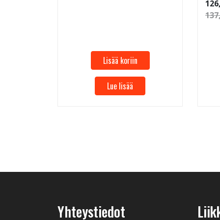
126
137
Lisää koriin
Lue lisää
Yhteystiedot
Liik