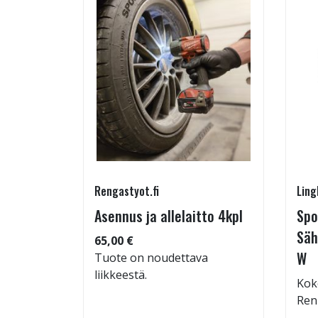
Rengastyot.fi
Ling
Asennus ja allelaitto 4kpl
Spo
65/30-
Säh
65,00 €
W
Tuote on noudettava
liikkeestä.
Kok
: 70dB
Ren
 94