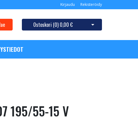
Kirjaudu
Rekisteröidy
Hae
Ostoskori (
0
)
0,00 €
Avaa ostoskori
YSTIEDOT
07 195/55-15 V