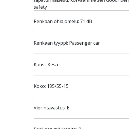
tapaturmaisesti, korvaamme sen Goodriden S
safety
Renkaan ohiajomelu: 71 dB
Renkaan tyyppi: Passenger car
Kausi: Kesä
Koko: 195/55-15
Vierintävastus: E