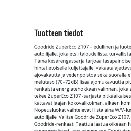
Tuotteen tiedot
Goodride ZuperEco Z107 – edullinen ja luot
autoilijalle, joka etsii taloudellista, turva
Tämä kesärengassarja tarjoaa tasapainoise
hintatietoiselle kuljettajalle. Vakaata aje
ajovakautta ja vedenpoistoa sekä suoralla ett
melutaso (70–72 dB) lisää ajomukavuutta pitk
renkaista energiatehokkaan valinnan, joka a
tekee ZuperEco Z107 -sarjasta pitkäaikaise
kattavat laajan kokovalikoiman, alkaen kom
Nopeusluokat vaihtelevat H:sta aina W/V-lu
autoilijalle. Valitse Goodride ZuperEco Z10
Goodride-renkaat: Taattua laatua oikeaan h