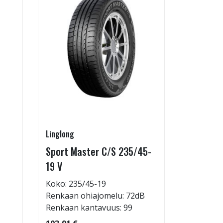
Linglong
Linglong
Sport Master C/S 235/45-
GreenMa
19 V
testimen
H
Koko: 235/45-19
Renkaan ohiajomelu: 72dB
Koko: 18
Renkaan kantavuus: 99
Renkaan 
Renkaan 