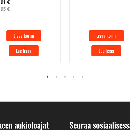
,91 €
,95 €
Lisää koriin
Lisää koriin
Lue lisää
Lue lisää
keen aukioloajat
Seuraa sosiaalisess