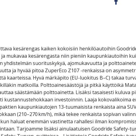
ettava kesärengas kaiken kokoisiin henkilöautoihin Goodrid
llista ja mukavaa kesärengasta niin pieniin kaupunkiautoihin 
n yhdistelmän suorituskykyä, ajomukavuutta ja polttoaine
ttavuutta ja hyvää pitoa ZuperEco Z107 -renkaissa on asymmet
ä kaarteissa. Hyvä märkäpito (EU-luokitus B–C) takaa turvalli
illäkin matkoilla. Polttoainesäästöjä ja pitkä käyttöikä Mat
uttaa säästämään polttoainetta. Lisäksi tasaisesti kuluva p
sti kustannustehokkaan investoinnin. Laaja kokovalikoima e
paktien kaupunkiautojen 13-tuumaisista renkaista aina SUV-
okkaan (210–270 km/h), mikä tekee renkaista sopivan valin
7, kun haluat enemmän vastinetta rahallesi ilman kompromis
intaan. Tarjoamme lisäksi ainulaatuisen Goodride Safety-tur