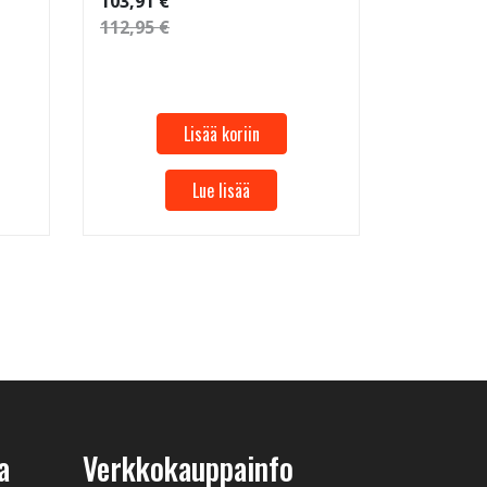
103,91 €
112,95 €
45,95 €
49,95 €
Lisää koriin
Lue lisää
a
Verkkokauppainfo