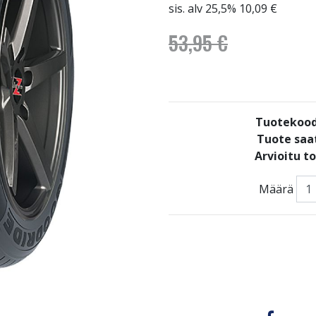
sis. alv 25,5% 10,09 €
53,95 €
Tuotekood
Tuote saat
Arvioitu t
Määrä