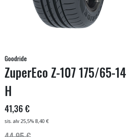
Goodride
ZuperEco Z-107 175/65-14
H
41,36 €
sis. alv 25,5% 8,40 €
44,95 €