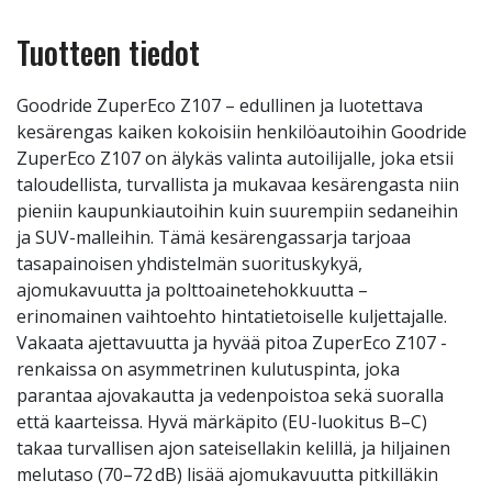
Tuotteen tiedot
Goodride ZuperEco Z107 – edullinen ja luotettava
kesärengas kaiken kokoisiin henkilöautoihin Goodride
ZuperEco Z107 on älykäs valinta autoilijalle, joka etsii
taloudellista, turvallista ja mukavaa kesärengasta niin
pieniin kaupunkiautoihin kuin suurempiin sedaneihin
ja SUV-malleihin. Tämä kesärengassarja tarjoaa
tasapainoisen yhdistelmän suorituskykyä,
ajomukavuutta ja polttoainetehokkuutta –
erinomainen vaihtoehto hintatietoiselle kuljettajalle.
Vakaata ajettavuutta ja hyvää pitoa ZuperEco Z107 -
renkaissa on asymmetrinen kulutuspinta, joka
parantaa ajovakautta ja vedenpoistoa sekä suoralla
että kaarteissa. Hyvä märkäpito (EU-luokitus B–C)
takaa turvallisen ajon sateisellakin kelillä, ja hiljainen
melutaso (70–72 dB) lisää ajomukavuutta pitkilläkin