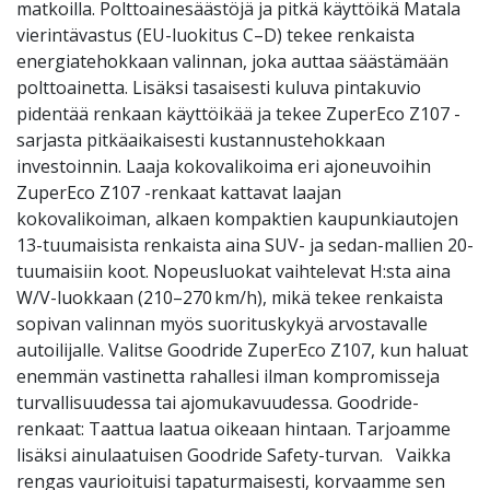
matkoilla. Polttoainesäästöjä ja pitkä käyttöikä Matala
vierintävastus (EU-luokitus C–D) tekee renkaista
energiatehokkaan valinnan, joka auttaa säästämään
polttoainetta. Lisäksi tasaisesti kuluva pintakuvio
pidentää renkaan käyttöikää ja tekee ZuperEco Z107 -
sarjasta pitkäaikaisesti kustannustehokkaan
investoinnin. Laaja kokovalikoima eri ajoneuvoihin
ZuperEco Z107 -renkaat kattavat laajan
kokovalikoiman, alkaen kompaktien kaupunkiautojen
13-tuumaisista renkaista aina SUV- ja sedan-mallien 20-
tuumaisiin koot. Nopeusluokat vaihtelevat H:sta aina
W/V-luokkaan (210–270 km/h), mikä tekee renkaista
sopivan valinnan myös suorituskykyä arvostavalle
autoilijalle. Valitse Goodride ZuperEco Z107, kun haluat
enemmän vastinetta rahallesi ilman kompromisseja
turvallisuudessa tai ajomukavuudessa. Goodride-
renkaat: Taattua laatua oikeaan hintaan. Tarjoamme
lisäksi ainulaatuisen Goodride Safety-turvan. Vaikka
rengas vaurioituisi tapaturmaisesti, korvaamme sen