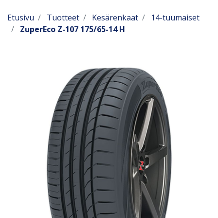
Etusivu
Tuotteet
Kesärenkaat
14-tuumaiset
ZuperEco Z-107 175/65-14 H