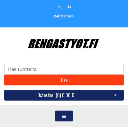
Kirjaudu
Rekisteröidy
Hae
Ostoskori (
0
)
0,00 €
Avaa os