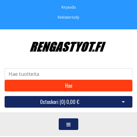
Kirjaudu
Rekisteröidy
Hae
Ostoskori (
0
)
0,00 €
Avaa os