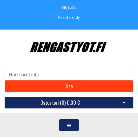
Kirjaudu
Rekisteröidy
Hae
Ostoskori (
0
)
0,00 €
Avaa os