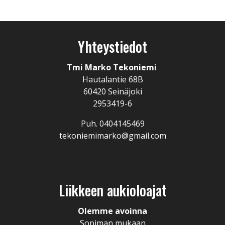
Yhteystiedot
Tmi Marko Tekoniemi
Hautalantie 68B
60420 Seinäjoki
2953419-6
Puh. 0404145469
tekoniemimarko@gmail.com
Liikkeen aukioloajat
Olemme avoinna
Sopiman mukaan