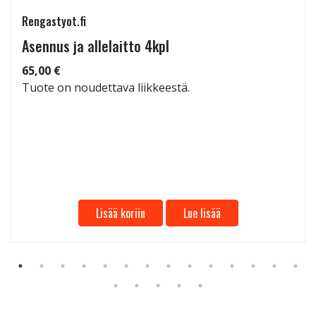
Rengastyot.fi
Asennus ja allelaitto 4kpl
65,00 €
Tuote on noudettava liikkeestä.
Lisää koriin
Lue lisää