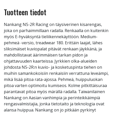
Tuotteen tiedot
Nankang NS-2R Racing on täysiverinen kisarengas,
joka on parhaimmillaan radalla. Renkaalla on kuitenkin
myös E-hyväksyntä tieliikennekäyttöön. Medium-
pehmeä -versio, treadwear 180. Erittäin laajat, lähes
sliksimäiset kuviopalat pitävät renkaan jäykkänä, ja
mahdollistavat äärimmäisen tarkan pidon ja
ohjattavuuden kaarteissa. Jyrkkien olka-alueiden
johdosta NS-2R:n kuvio- ja kosketuspinta tiehen on
muihin samankokoisiin renkaisiin verrattuna leveämpi,
mikä lisää pitoa rata-ajossa. Pehmeä, huippuluokan
pitoa varten optimoitu kumiseos. Kolme pitkittäisuraa
parantavat pitoa myös märällä radalla. Taiwanilainen
Nankang on Aasian vanhimpia ja perinteikkäimpiä
rengasvalmistajia, jonka tietotaito ja teknologia ovat
alansa huippua. Nankang on jo pitkään pyrkinyt