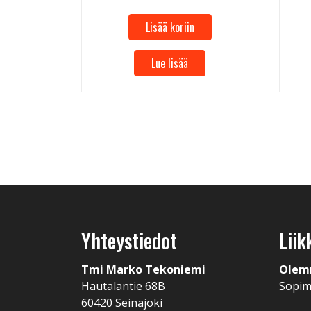
Lisää koriin
Lue lisää
Yhteystiedot
Liik
Tmi Marko Tekoniemi
Olem
Hautalantie 68B
Sopi
60420 Seinäjoki