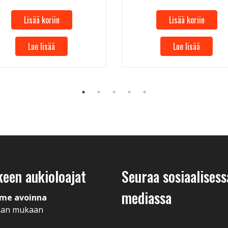
Lisää koriin
Lisää koriin
Lue lisää
Lue lisää
keen aukioloajat
Seuraa sosiaalisess
mediassa
me avoinna
man mukaan