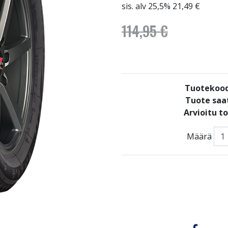
sis. alv 25,5% 21,49 €
114,95 €
Tuotekoo
Tuote saat
Arvioitu t
Määrä