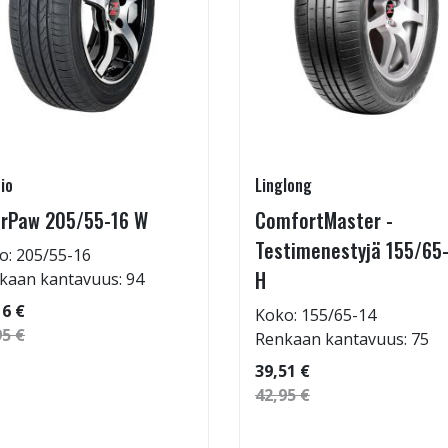
io
Linglong
rPaw 205/55-16 W
ComfortMaster -
Testimenestyjä 155/65
o: 205/55-16
H
kaan kantavuus: 94
16 €
Koko: 155/65-14
95 €
Renkaan kantavuus: 75
39,51 €
42,95 €