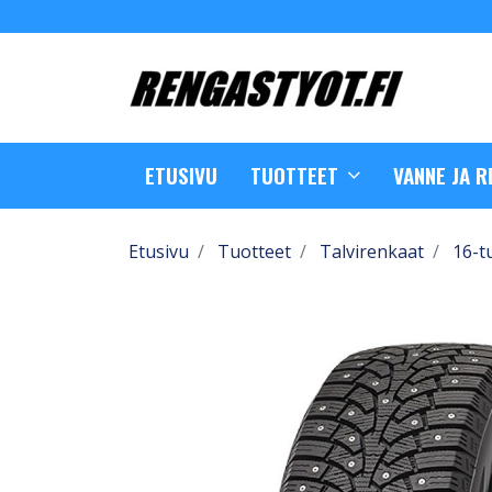
ETUSIVU
TUOTTEET
VANNE JA 
Etusivu
Tuotteet
Talvirenkaat
16-t