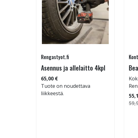
Rengastyot.fi
Kont
tu-
Asennus ja allelaitto 4kpl
Bea
65,00 €
Kok
Tuote on noudettava
Ren
liikkeestä.
 96
55,
59,