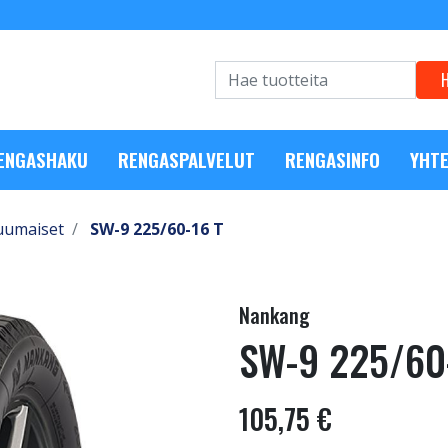
RENGASHAKU
RENGASPALVELUT
RENGASINFO
YHTE
uumaiset
SW-9 225/60-16 T
Nankang
SW-9 225/60
105,75 €