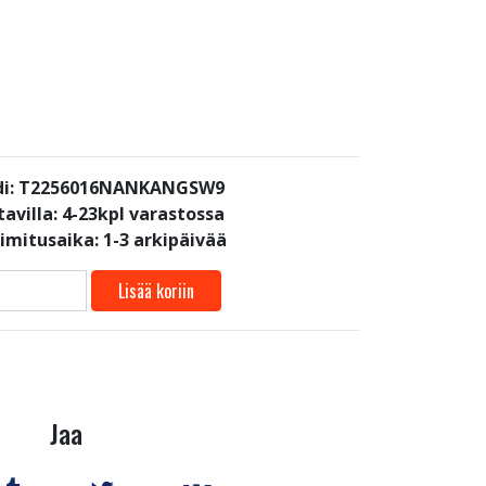
di: T2256016NANKANGSW9
avilla:
4-23kpl varastossa
oimitusaika: 1-3 arkipäivää
Lisää koriin
Jaa