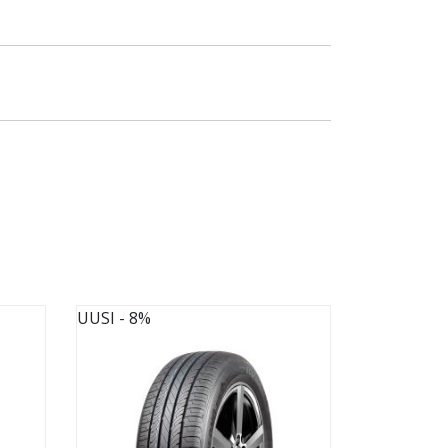
UUSI
- 8%
UUSI
- 8%