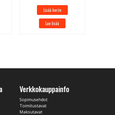
Lisää koriin
Lue lisää
a
Verkkokauppainfo
Sopimusehdot
Toimitustavat
Maksutavat