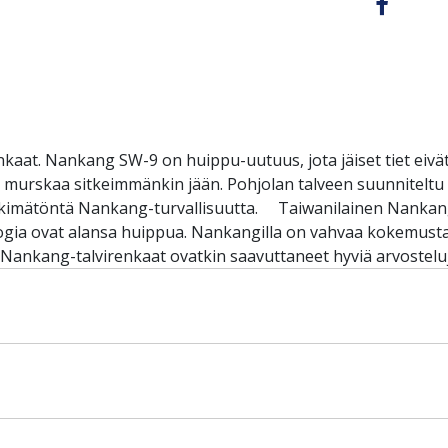
nkaat. Nankang SW-9 on huippu-uutuus, jota jäiset tiet eivät
murskaa sitkeimmänkin jään. Pohjolan talveen suunniteltu 
kimätöntä Nankang-turvallisuutta. Taiwanilainen Nankang
ologia ovat alansa huippua. Nankangilla on vahvaa kokemust
t Nankang-talvirenkaat ovatkin saavuttaneet hyviä arvostel