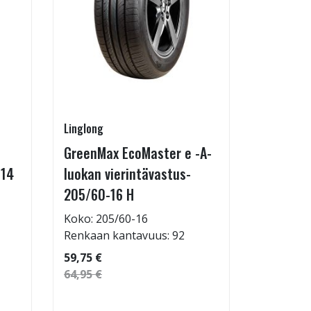
Linglong
Kontio
GreenMax EcoMaster e -A-
IcePaw 
-14
luokan vierintävastus-
Koko: 20
205/60-16 H
Renkaan 
114,95 €
Koko: 205/60-16
124,95 €
Renkaan kantavuus: 92
59,75 €
64,95 €