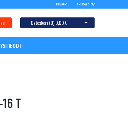
Kirjaudu
Rekisteröidy
Hae
Ostoskori (
0
)
0,00 €
Avaa ostoskori
YSTIEDOT
-16 T