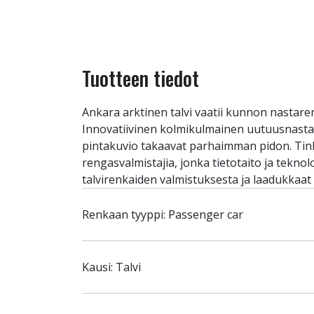
Tuotteen tiedot
Ankara arktinen talvi vaatii kunnon nastare
Innovatiivinen kolmikulmainen uutuusnasta 
pintakuvio takaavat parhaimman pidon. Tin
rengasvalmistajia, jonka tietotaito ja tekn
talvirenkaiden valmistuksesta ja laadukkaa
Renkaan tyyppi: Passenger car
Kausi: Talvi