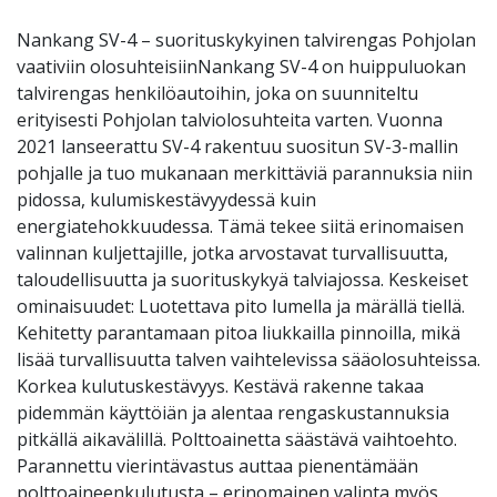
Nankang SV-4 – suorituskykyinen talvirengas Pohjolan
vaativiin olosuhteisiinNankang SV-4 on huippuluokan
talvirengas henkilöautoihin, joka on suunniteltu
erityisesti Pohjolan talviolosuhteita varten. Vuonna
2021 lanseerattu SV-4 rakentuu suositun SV-3-mallin
pohjalle ja tuo mukanaan merkittäviä parannuksia niin
pidossa, kulumiskestävyydessä kuin
energiatehokkuudessa. Tämä tekee siitä erinomaisen
valinnan kuljettajille, jotka arvostavat turvallisuutta,
taloudellisuutta ja suorituskykyä talviajossa. Keskeiset
ominaisuudet: Luotettava pito lumella ja märällä tiellä.
Kehitetty parantamaan pitoa liukkailla pinnoilla, mikä
lisää turvallisuutta talven vaihtelevissa sääolosuhteissa.
Korkea kulutuskestävyys. Kestävä rakenne takaa
pidemmän käyttöiän ja alentaa rengaskustannuksia
pitkällä aikavälillä. Polttoainetta säästävä vaihtoehto.
Parannettu vierintävastus auttaa pienentämään
polttoaineenkulutusta – erinomainen valinta myös