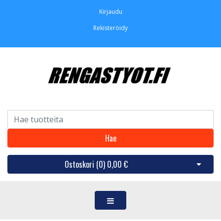
Kirjaudu
Rekisteröidy
Hae
Ostoskori (
0
)
0,00 €
Avaa os