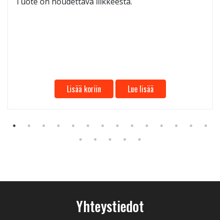
Tuote on noudettava liikkeestä.
Lisää koriin
Lue lisää
Yhteystiedot