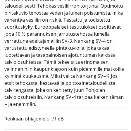
taloudellisesti. Tehokas vesiliirron torjunta. Optimoitu
pintakuvio tehostaa veden ja lumen poistumista, mikä
vähentää vesiliirron riskiä. Testattu ja todistettu
suorituskyky. Eurooppalaiset testitulokset osoittavat
jopa 10 % parannuksen jarrutustehossa lumella
verrattuna edeltäjämalliin SV-3. Nankang SV-4 on
varustettu edistyneellä pintakuviolla, joka takaa
luotettavan ja tasapainoisen ajotuntuman kaikissa
talviolosuhteissa. Tämä tekee siitä erinomaisen
valinnan niin kaupunkiajoon kuin pidemmille matkoille
kylminä kuukausina. Miksi valita Nankang SV-4? Jos
etsit tehokasta, kestävää ja polttoainetaloudellista
talvirengasta, joka on kehitetty juuri Pohjolan
talviolosuhteisiin, Nankang SV-4 tarjoaa kaiken tämän
– ja enemmän.
Renkaan ohiajomelu: 71 dB