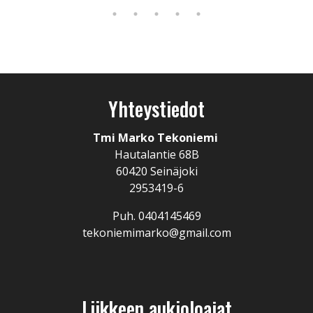
Yhteystiedot
Tmi Marko Tekoniemi
Hautalantie 68B
60420 Seinäjoki
2953419-6
Puh. 0404145469
tekoniemimarko@gmail.com
Liikkeen aukioloajat