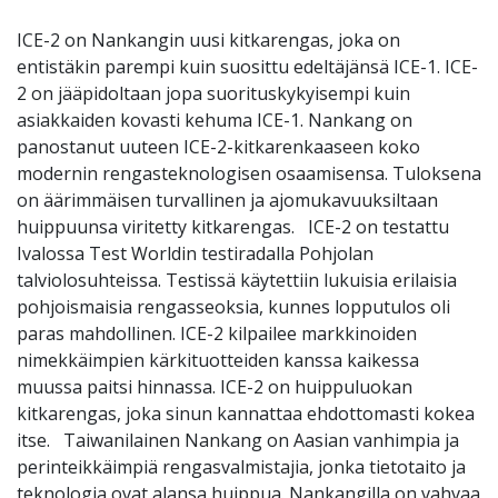
ICE-2 on Nankangin uusi kitkarengas, joka on
entistäkin parempi kuin suosittu edeltäjänsä ICE-1. ICE-
2 on jääpidoltaan jopa suorituskykyisempi kuin
asiakkaiden kovasti kehuma ICE-1. Nankang on
panostanut uuteen ICE-2-kitkarenkaaseen koko
modernin rengasteknologisen osaamisensa. Tuloksena
on äärimmäisen turvallinen ja ajomukavuuksiltaan
huippuunsa viritetty kitkarengas. ICE-2 on testattu
Ivalossa Test Worldin testiradalla Pohjolan
talviolosuhteissa. Testissä käytettiin lukuisia erilaisia
pohjoismaisia rengasseoksia, kunnes lopputulos oli
paras mahdollinen. ICE-2 kilpailee markkinoiden
nimekkäimpien kärkituotteiden kanssa kaikessa
muussa paitsi hinnassa. ICE-2 on huippuluokan
kitkarengas, joka sinun kannattaa ehdottomasti kokea
itse. Taiwanilainen Nankang on Aasian vanhimpia ja
perinteikkäimpiä rengasvalmistajia, jonka tietotaito ja
teknologia ovat alansa huippua. Nankangilla on vahvaa