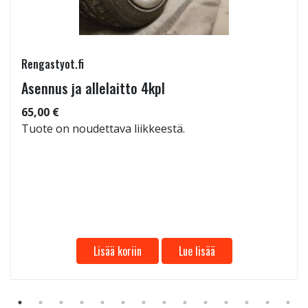
Rengastyot.fi
Asennus ja allelaitto 4kpl
65,00 €
Tuote on noudettava liikkeestä.
Lisää koriin
Lue lisää