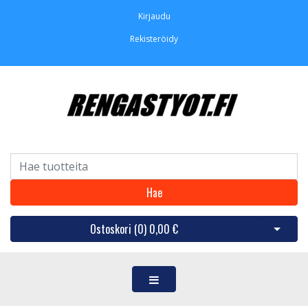
Kirjaudu
Rekisteröidy
Hae
Ostoskori (
0
)
0,00 €
Avaa os