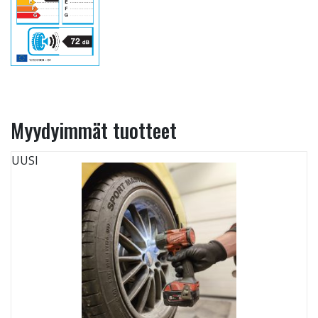
Myydyimmät tuotteet
UUSI