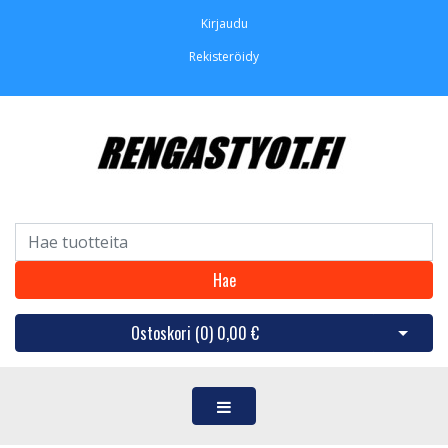
Kirjaudu
Rekisteröidy
Hae
Ostoskori (
0
)
0,00 €
Avaa os