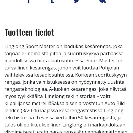
Tuotteen tiedot
Linglong Sport Master on laadukas kesärengas, joka
tarjoaa erinomaista pitoa ja suorituskykyä parhaassa
mahdollisessa hinta-laatusuhteessa. SportMaster on
turvallinen kesärengas, johon voit luottaa Pohjolan
vaihtelevissa kesäolosuhteissa. Korkean suorituskyvyn
rengas, jonka valmistuksessa on hyödynnetty uusinta
rengasteknologiaa. A-luokan kesärengas, joka näyttää
myös tyylikkäältä. Linglong teki historiaa – voitti
kilpailijansa metreilläSaksalaisen arvostetun Auto Bild -
lehden (3/2026) laajassa kesärengastestissä Linglong
teki historiaa. Testissä vertailtiin 50 kesärengasta, ja
tulos oli poikkeuksellinen:Linglong oli märkäpidoltaan
ylivoimaisesti testin paras rengasEnnennäkemättömän