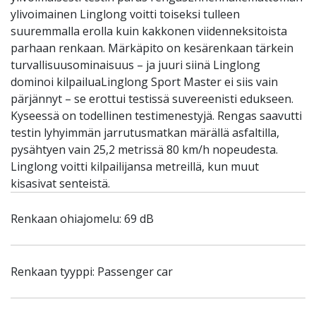
ylivoimainen Linglong voitti toiseksi tulleen
suuremmalla erolla kuin kakkonen viidenneksitoista
parhaan renkaan. Märkäpito on kesärenkaan tärkein
turvallisuusominaisuus – ja juuri siinä Linglong
dominoi kilpailuaLinglong Sport Master ei siis vain
pärjännyt – se erottui testissä suvereenisti edukseen.
Kyseessä on todellinen testimenestyjä. Rengas saavutti
testin lyhyimmän jarrutusmatkan märällä asfaltilla,
pysähtyen vain 25,2 metrissä 80 km/h nopeudesta.
Linglong voitti kilpailijansa metreillä, kun muut
kisasivat senteistä.
Renkaan ohiajomelu: 69 dB
Renkaan tyyppi: Passenger car