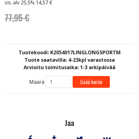
sis. alv 25,5% 14,57 €
77,95 €
Tuotekoodi: K2054017LINGLONGSPORTM
Tuote saatavilla:
4-23kpl varastossa
Arvioitu toimitusaika: 1-3 arkipäivää
Lisää koriin
Määrä
Jaa