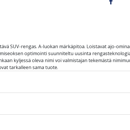
tävä SUV-rengas. A-luokan märkäpitoa. Loistavat ajo-ominais
kumiseoksen optimointi suunniteltu uusinta rengasteknolog
aan kyljessä oleva nimi voi valmistajan tekemästä nimimuu
vat tarkalleen sama tuote.