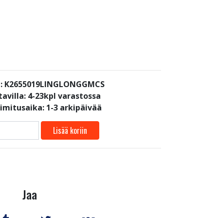
i: K2655019LINGLONGGMCS
avilla:
4-23kpl varastossa
oimitusaika: 1-3 arkipäivää
Lisää koriin
Jaa