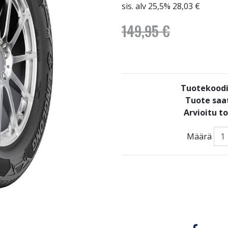
sis. alv 25,5% 28,03 €
149,95 €
Tuotekood
Tuote saat
Arvioitu t
Määrä