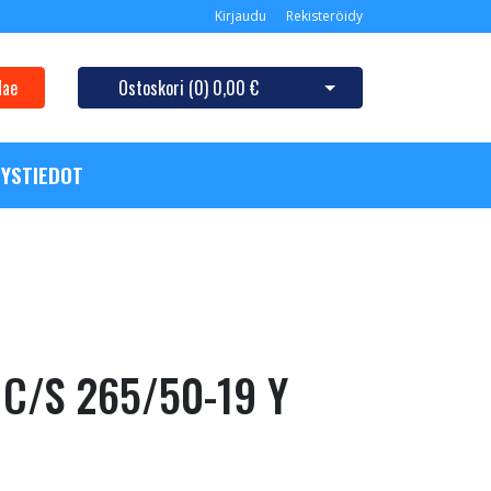
Kirjaudu
Rekisteröidy
Hae
Ostoskori (
0
)
0,00 €
Avaa ostoskori
YSTIEDOT
 C/S 265/50-19 Y