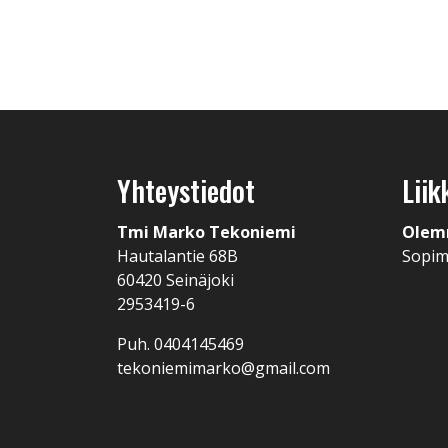
Yhteystiedot
Liik
Tmi Marko Tekoniemi
Olem
Hautalantie 68B
Sopi
60420 Seinäjoki
2953419-6
Puh. 0404145469
tekoniemimarko@gmail.com