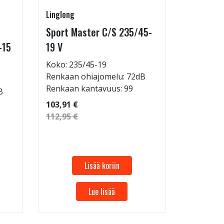
Linglong
Linglong
Sport Master C/S 235/45-
GreenMa
-15
19 V
testimen
H
Koko: 235/45-19
Renkaan ohiajomelu: 72dB
Koko: 20
Renkaan kantavuus: 99
B
Renkaan 
Renkaan 
103,91 €
112,95 €
53,32 €
57,96 €
Lisää koriin
Lue lisää