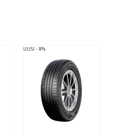
UUSI
- 8%
UUSI
- 8%