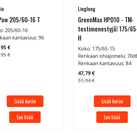
io
Linglong
Paw 205/60-16 T
GreenMax HP010 - TM-
testimenestyjä! 175/65
o: 205/60-16
H
kaan kantavuus: 96
,95 €
Koko: 175/65-15
,95 €
Renkaan ohiajomelu: 70d
Renkaan kantavuus: 84
47,79 €
51,94 €
Lisää koriin
Lisää koriin
Lue lisää
Lue lisää