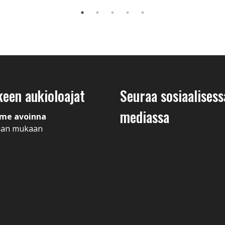
keen aukioloajat
Seuraa sosiaalisess
mediassa
me avoinna
man mukaan