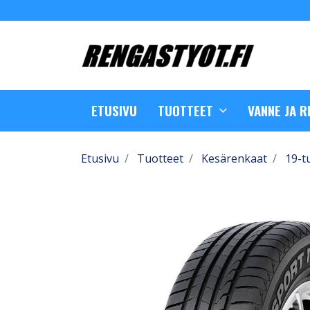
ETUSIVU
TUOTTEET
VANNE JA 
Etusivu
Tuotteet
Kesärenkaat
19-t