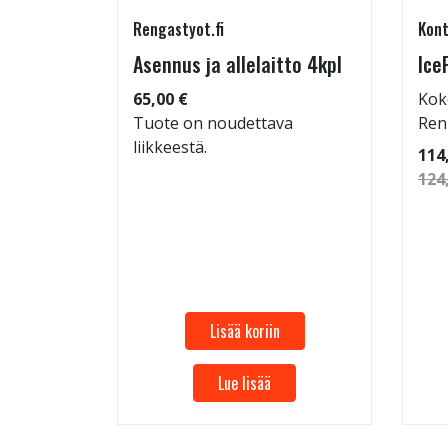
Rengastyot.fi
Kont
5/45-17
Asennus ja allelaitto 4kpl
Ice
65,00 €
Kok
Tuote on noudettava
Ren
liikkeestä.
: 72dB
114
 94
124
Lisää koriin
Lue lisää