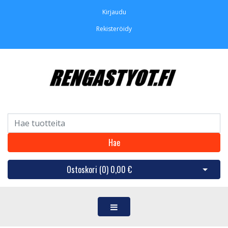
Kirjaudu
Rekisteröidy
Hae
Ostoskori (
0
)
0,00 €
Avaa os