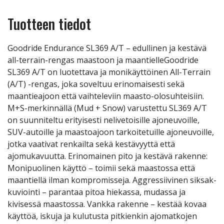
Tuotteen tiedot
Goodride Endurance SL369 A/T – edullinen ja kestävä
all-terrain-rengas maastoon ja maantielleGoodride
SL369 A/T on luotettava ja monikäyttöinen All-Terrain
(A/T) -rengas, joka soveltuu erinomaisesti sekä
maantieajoon että vaihteleviin maasto-olosuhteisiin.
M+S-merkinnällä (Mud + Snow) varustettu SL369 A/T
on suunniteltu erityisesti nelivetoisille ajoneuvoille,
SUV-autoille ja maastoajoon tarkoitetuille ajoneuvoille,
jotka vaativat renkailta sekä kestävyyttä että
ajomukavuutta. Erinomainen pito ja kestävä rakenne:
Monipuolinen käyttö – toimii sekä maastossa että
maantiellä ilman kompromisseja. Aggressiivinen siksak-
kuviointi – parantaa pitoa hiekassa, mudassa ja
kivisessä maastossa. Vankka rakenne – kestää kovaa
käyttöä, iskuja ja kulutusta pitkienkin ajomatkojen