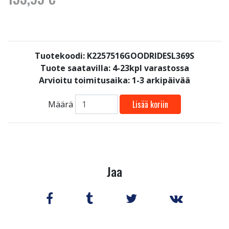
Tuotekoodi: K2257516GOODRIDESL369S
Tuote saatavilla:
4-23kpl varastossa
Arvioitu toimitusaika: 1-3 arkipäivää
Lisää koriin
Määrä
Jaa