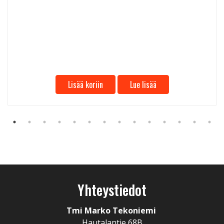
Lisää koriin
Lue lisää
Yhteystiedot
Tmi Marko Tekoniemi
Hautalantie 68B