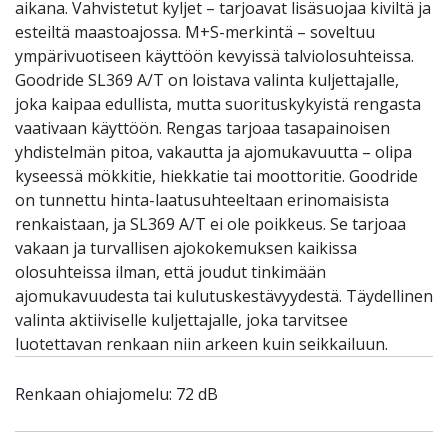
aikana. Vahvistetut kyljet – tarjoavat lisäsuojaa kiviltä ja
esteiltä maastoajossa. M+S-merkintä – soveltuu
ympärivuotiseen käyttöön kevyissä talviolosuhteissa.
Goodride SL369 A/T on loistava valinta kuljettajalle,
joka kaipaa edullista, mutta suorituskykyistä rengasta
vaativaan käyttöön. Rengas tarjoaa tasapainoisen
yhdistelmän pitoa, vakautta ja ajomukavuutta – olipa
kyseessä mökkitie, hiekkatie tai moottoritie. Goodride
on tunnettu hinta-laatusuhteeltaan erinomaisista
renkaistaan, ja SL369 A/T ei ole poikkeus. Se tarjoaa
vakaan ja turvallisen ajokokemuksen kaikissa
olosuhteissa ilman, että joudut tinkimään
ajomukavuudesta tai kulutuskestävyydestä. Täydellinen
valinta aktiiviselle kuljettajalle, joka tarvitsee
luotettavan renkaan niin arkeen kuin seikkailuun.
Renkaan ohiajomelu: 72 dB