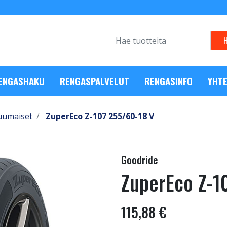
RENGASHAKU
RENGASPALVELUT
RENGASINFO
YHTE
uumaiset
ZuperEco Z-107 255/60-18 V
Goodride
ZuperEco Z-1
115,88 €