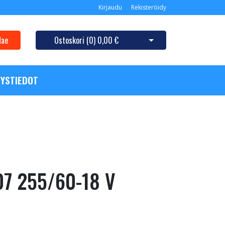
Kirjaudu
Rekisteröidy
Hae
Ostoskori (
0
)
0,00 €
Avaa ostoskori
YSTIEDOT
07 255/60-18 V