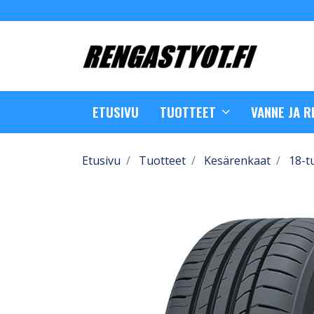
ETUSIVU
TUOTTEET
VANNE JA 
Etusivu
Tuotteet
Kesärenkaat
18-t