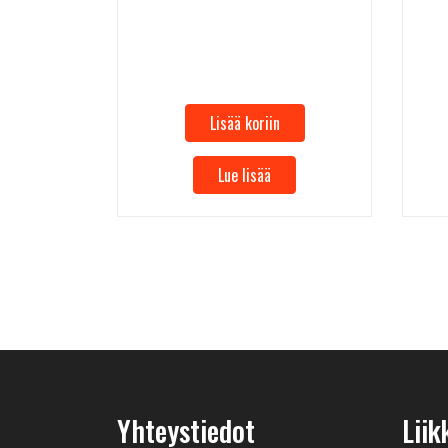
Lisää koriin
Lue lisää
Yhteystiedot
Liik