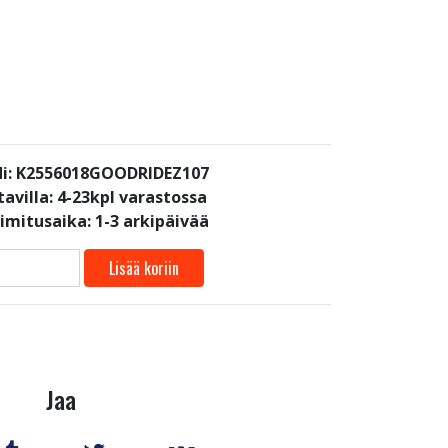
i: K2556018GOODRIDEZ107
avilla:
4-23kpl varastossa
oimitusaika: 1-3 arkipäivää
Lisää koriin
Jaa