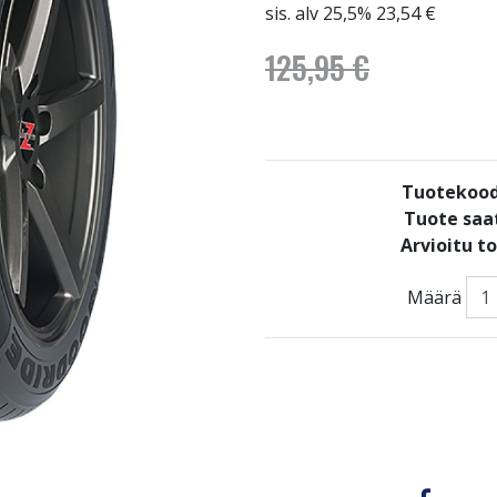
sis. alv 25,5% 23,54 €
125,95 €
Tuotekood
Tuote saat
Arvioitu t
Määrä