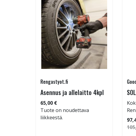
Rengastyot.fi
Good
rip
Asennus ja allelaitto 4kpl
SOL
65,00 €
Kok
Tuote on noudettava
Ren
liikkeestä.
 86
97,
105