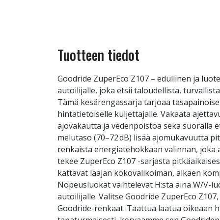
Tuotteen tiedot
Goodride ZuperEco Z107 – edullinen ja luot
autoilijalle, joka etsii taloudellista, turva
Tämä kesärengassarja tarjoaa tasapainoise
hintatietoiselle kuljettajalle. Vakaata aje
ajovakautta ja vedenpoistoa sekä suoralla ett
melutaso (70–72 dB) lisää ajomukavuutta pitk
renkaista energiatehokkaan valinnan, joka a
tekee ZuperEco Z107 -sarjasta pitkäaikaise
kattavat laajan kokovalikoiman, alkaen kom
Nopeusluokat vaihtelevat H:sta aina W/V-lu
autoilijalle. Valitse Goodride ZuperEco Z10
Goodride-renkaat: Taattua laatua oikeaan h