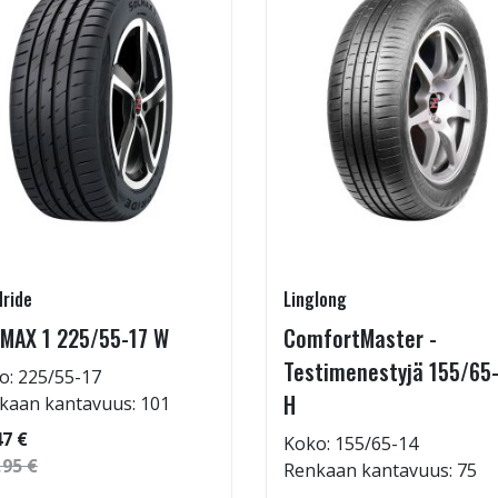
ride
Linglong
MAX 1 225/55-17 W
ComfortMaster -
Testimenestyjä 155/65
o: 225/55-17
H
kaan kantavuus: 101
47 €
Koko: 155/65-14
,95 €
Renkaan kantavuus: 75