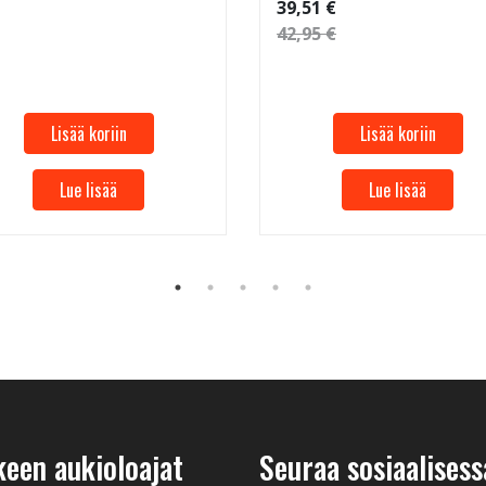
39,51 €
42,95 €
Lisää koriin
Lisää koriin
Lue lisää
Lue lisää
keen aukioloajat
Seuraa sosiaalisess