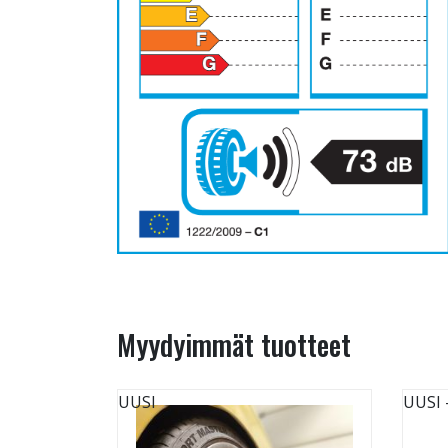
Myydyimmät tuotteet
UUSI
UUSI