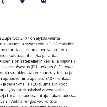
e ZuperEco Z107 on älykäs valinta
kuin suurempiin sedaneihin ja SUV-malleihin.
tehokkuutta – erinomainen vaihtoehto
rinen kulutuspinta, joka parantaa
sen ajon sateisellakin kelillä, ja hiljainen
ala vierintävastus (EU-luokitus C–D) tekee
intakuvio pidentää renkaan käyttöikää ja
ri ajoneuvoihin ZuperEco Z107 -renkaat
 ja sedan-mallien 20-tuumaisiin koot.
nan myös suorituskykyä arvostavalle
seja turvallisuudessa tai ajomukavuudessa.
van. Vaikka rengas vaurioituisi