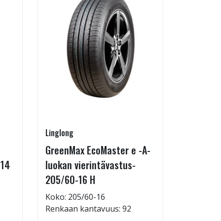
Linglong
Radburg
GreenMax EcoMaster e -A-
Technic 
-14
luokan vierintävastus-
255/35-
205/60-16 H
Koko: 25
Renkaan 
Koko: 205/60-16
Renkaan kantavuus: 92
69,95 €