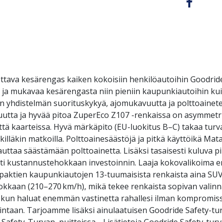
ettava kesärengas kaiken kokoisiin henkilöautoihin Goodrid
llista ja mukavaa kesärengasta niin pieniin kaupunkiautoihin 
n yhdistelmän suorituskykyä, ajomukavuutta ja polttoaine
ttavuutta ja hyvää pitoa ZuperEco Z107 -renkaissa on asymmet
ä kaarteissa. Hyvä märkäpito (EU-luokitus B–C) takaa turvalli
illäkin matkoilla. Polttoainesäästöjä ja pitkä käyttöikä Mat
uttaa säästämään polttoainetta. Lisäksi tasaisesti kuluva p
sti kustannustehokkaan investoinnin. Laaja kokovalikoima e
paktien kaupunkiautojen 13-tuumaisista renkaista aina SUV-
okkaan (210–270 km/h), mikä tekee renkaista sopivan valin
7, kun haluat enemmän vastinetta rahallesi ilman kompromis
intaan. Tarjoamme lisäksi ainulaatuisen Goodride Safety-tur