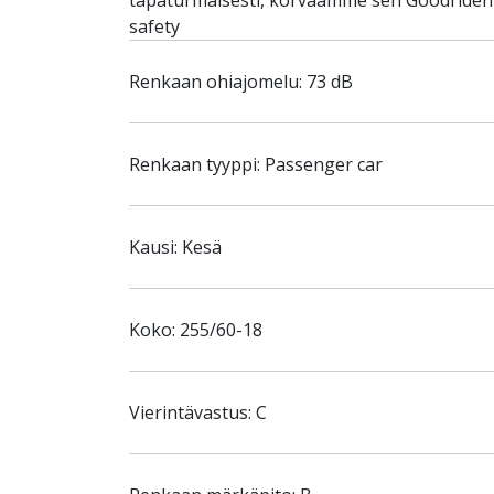
tapaturmaisesti, korvaamme sen Goodriden S
safety
Renkaan ohiajomelu: 73 dB
Renkaan tyyppi: Passenger car
Kausi: Kesä
Koko: 255/60-18
Vierintävastus: C