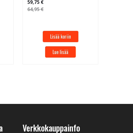
59,75 €
64,95 €
Lisää koriin
Lue lisää
a
Verkkokauppainfo