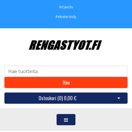
Kirjaudu
Rekisteröidy
Hae
Ostoskori (
0
)
0,00 €
Avaa os