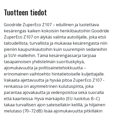
Tuotteen tiedot
Goodride ZuperEco Z107 – edullinen ja luotettava
kesärengas kaiken kokoisiin henkilöautoihin Goodride
ZuperEco Z107 on älykäs valinta autoilijalle, joka etsii
taloudellista, turvallista ja mukavaa kesärengasta niin
pieniin kaupunkiautoihin kuin suurempiin sedaneihin
ja SUV-malleihin. Tämä kesärengassarja tarjoaa
tasapainoisen yhdistelmän suorituskykyä,
ajomukavuutta ja polttoainetehokkuutta –
erinomainen vaihtoehto hintatietoiselle kuljettajalle.
Vakaata ajettavuutta ja hyvää pitoa ZuperEco Z107 -
renkaissa on asymmetrinen kulutuspinta, joka
parantaa ajovakautta ja vedenpoistoa sekä suoralla
että kaarteissa. Hyvä märkäpito (EU-luokitus B–C)
takaa turvallisen ajon sateisellakin kelillä, ja hiljainen
melutaso (70–72 dB) lisää ajomukavuutta pitkilläkin