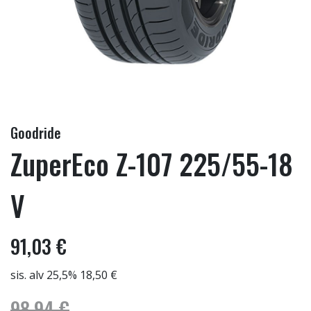
Goodride
ZuperEco Z-107 225/55-18
V
91,03 €
sis. alv 25,5% 18,50 €
98,94 €