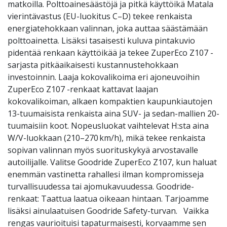
matkoilla. Polttoainesäästöjä ja pitkä käyttöikä Matala
vierintävastus (EU-luokitus C–D) tekee renkaista
energiatehokkaan valinnan, joka auttaa säästämään
polttoainetta. Lisäksi tasaisesti kuluva pintakuvio
pidentää renkaan käyttöikää ja tekee ZuperEco Z107 -
sarjasta pitkäaikaisesti kustannustehokkaan
investoinnin. Laaja kokovalikoima eri ajoneuvoihin
ZuperEco Z107 -renkaat kattavat laajan
kokovalikoiman, alkaen kompaktien kaupunkiautojen
13-tuumaisista renkaista aina SUV- ja sedan-mallien 20-
tuumaisiin koot. Nopeusluokat vaihtelevat H:sta aina
W/V-luokkaan (210–270 km/h), mikä tekee renkaista
sopivan valinnan myös suorituskykyä arvostavalle
autoilijalle. Valitse Goodride ZuperEco Z107, kun haluat
enemmän vastinetta rahallesi ilman kompromisseja
turvallisuudessa tai ajomukavuudessa. Goodride-
renkaat: Taattua laatua oikeaan hintaan. Tarjoamme
lisäksi ainulaatuisen Goodride Safety-turvan. Vaikka
rengas vaurioituisi tapaturmaisesti, korvaamme sen