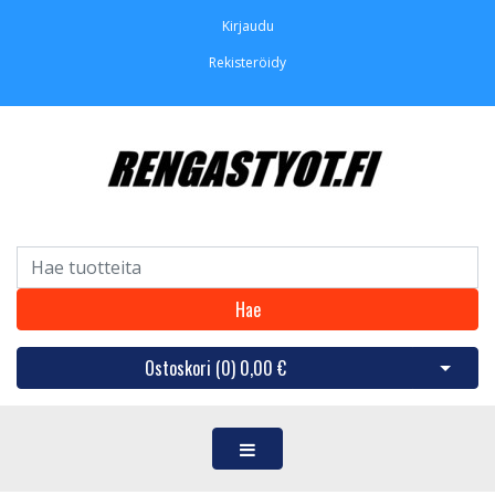
Kirjaudu
Rekisteröidy
Hae
Ostoskori (
0
)
0,00 €
Avaa os