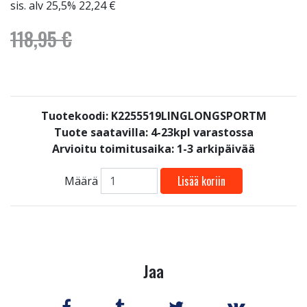
sis. alv 25,5% 22,24 €
118,95 €
Tuotekoodi: K2255519LINGLONGSPORTM
Tuote saatavilla:
4-23kpl varastossa
Arvioitu toimitusaika: 1-3 arkipäivää
Lisää koriin
Määrä
Jaa