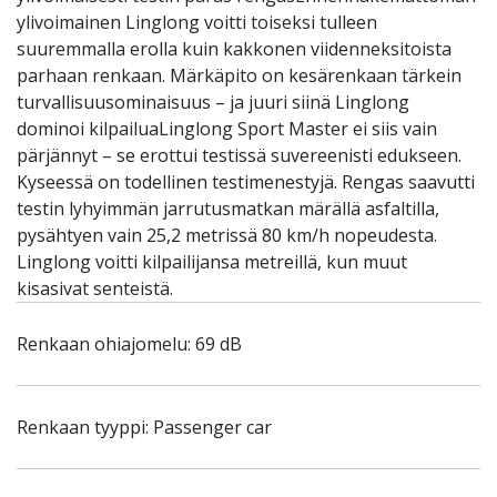
ylivoimainen Linglong voitti toiseksi tulleen
suuremmalla erolla kuin kakkonen viidenneksitoista
parhaan renkaan. Märkäpito on kesärenkaan tärkein
turvallisuusominaisuus – ja juuri siinä Linglong
dominoi kilpailuaLinglong Sport Master ei siis vain
pärjännyt – se erottui testissä suvereenisti edukseen.
Kyseessä on todellinen testimenestyjä. Rengas saavutti
testin lyhyimmän jarrutusmatkan märällä asfaltilla,
pysähtyen vain 25,2 metrissä 80 km/h nopeudesta.
Linglong voitti kilpailijansa metreillä, kun muut
kisasivat senteistä.
Renkaan ohiajomelu: 69 dB
Renkaan tyyppi: Passenger car