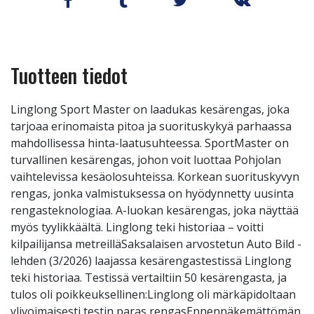
Tuotteen tiedot
Linglong Sport Master on laadukas kesärengas, joka
tarjoaa erinomaista pitoa ja suorituskykyä parhaassa
mahdollisessa hinta-laatusuhteessa. SportMaster on
turvallinen kesärengas, johon voit luottaa Pohjolan
vaihtelevissa kesäolosuhteissa. Korkean suorituskyvyn
rengas, jonka valmistuksessa on hyödynnetty uusinta
rengasteknologiaa. A-luokan kesärengas, joka näyttää
myös tyylikkäältä. Linglong teki historiaa – voitti
kilpailijansa metreilläSaksalaisen arvostetun Auto Bild -
lehden (3/2026) laajassa kesärengastestissä Linglong
teki historiaa. Testissä vertailtiin 50 kesärengasta, ja
tulos oli poikkeuksellinen:Linglong oli märkäpidoltaan
ylivoimaisesti testin paras rengasEnnennäkemättömän