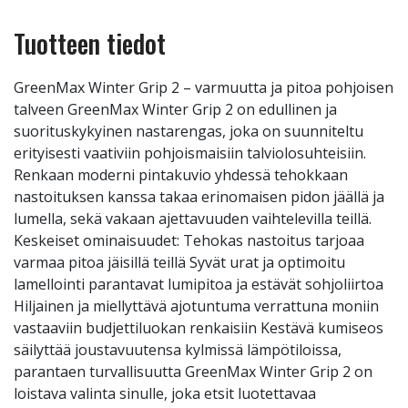
Tuotteen tiedot
GreenMax Winter Grip 2 – varmuutta ja pitoa pohjoisen
talveen GreenMax Winter Grip 2 on edullinen ja
suorituskykyinen nastarengas, joka on suunniteltu
erityisesti vaativiin pohjoismaisiin talviolosuhteisiin.
Renkaan moderni pintakuvio yhdessä tehokkaan
nastoituksen kanssa takaa erinomaisen pidon jäällä ja
lumella, sekä vakaan ajettavuuden vaihtelevilla teillä.
Keskeiset ominaisuudet: Tehokas nastoitus tarjoaa
varmaa pitoa jäisillä teillä Syvät urat ja optimoitu
lamellointi parantavat lumipitoa ja estävät sohjoliirtoa
Hiljainen ja miellyttävä ajotuntuma verrattuna moniin
vastaaviin budjettiluokan renkaisiin Kestävä kumiseos
säilyttää joustavuutensa kylmissä lämpötiloissa,
parantaen turvallisuutta GreenMax Winter Grip 2 on
loistava valinta sinulle, joka etsit luotettavaa