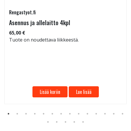
Rengastyot.fi
Asennus ja allelaitto 4kpl
65,00 €
Tuote on noudettava liikkeestä.
Lisää koriin
Lue lisää