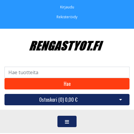
Kirjaudu
Rekisteröidy
Hae
Ostoskori (
0
)
0,00 €
Avaa os