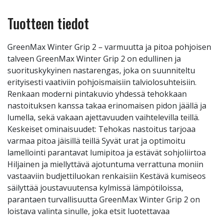
Tuotteen tiedot
GreenMax Winter Grip 2 – varmuutta ja pitoa pohjoisen
talveen GreenMax Winter Grip 2 on edullinen ja
suorituskykyinen nastarengas, joka on suunniteltu
erityisesti vaativiin pohjoismaisiin talviolosuhteisiin.
Renkaan moderni pintakuvio yhdessä tehokkaan
nastoituksen kanssa takaa erinomaisen pidon jäällä ja
lumella, sekä vakaan ajettavuuden vaihtelevilla teillä.
Keskeiset ominaisuudet: Tehokas nastoitus tarjoaa
varmaa pitoa jäisillä teillä Syvät urat ja optimoitu
lamellointi parantavat lumipitoa ja estävät sohjoliirtoa
Hiljainen ja miellyttävä ajotuntuma verrattuna moniin
vastaaviin budjettiluokan renkaisiin Kestävä kumiseos
säilyttää joustavuutensa kylmissä lämpötiloissa,
parantaen turvallisuutta GreenMax Winter Grip 2 on
loistava valinta sinulle, joka etsit luotettavaa