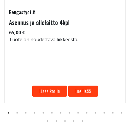
Rengastyot.fi
Asennus ja allelaitto 4kpl
65,00 €
Tuote on noudettava liikkeestä.
Lisää koriin
Lue lisää