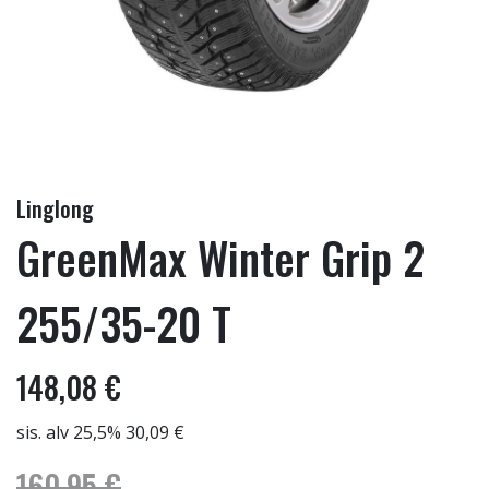
Linglong
GreenMax Winter Grip 2
255/35-20 T
148,08 €
sis. alv 25,5% 30,09 €
160,95 €