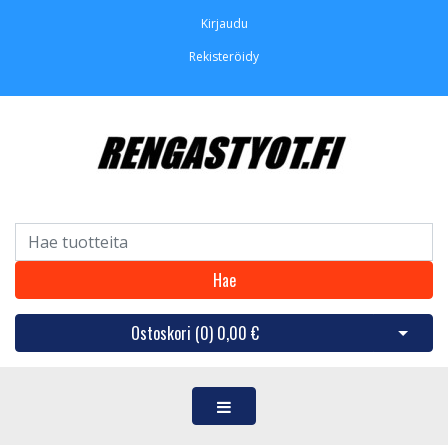
Kirjaudu
Rekisteröidy
Hae
Ostoskori (
0
)
0,00 €
Avaa os