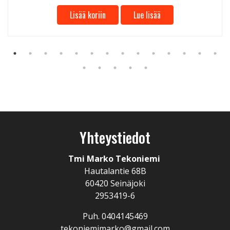
Lisää koriin
Lue lisää
Yhteystiedot
Tmi Marko Tekoniemi
Hautalantie 68B
60420 Seinäjoki
2953419-6
Puh. 0404145469
tekoniemimarko@gmail.com