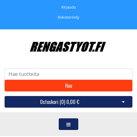
Kirjaudu
Rekisteröidy
Hae
Ostoskori (
0
)
0,00 €
Avaa os