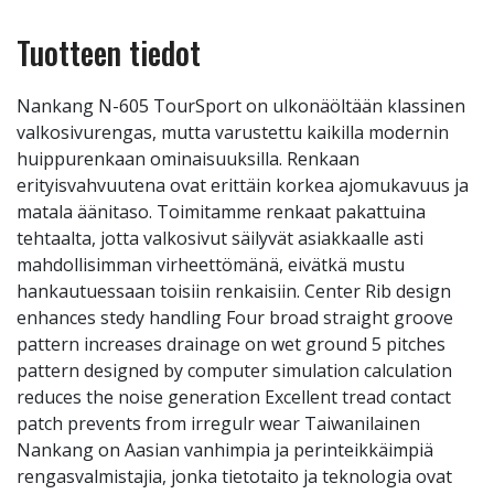
Tuotteen tiedot
Nankang N-605 TourSport on ulkonäöltään klassinen
valkosivurengas, mutta varustettu kaikilla modernin
huippurenkaan ominaisuuksilla. Renkaan
erityisvahvuutena ovat erittäin korkea ajomukavuus ja
matala äänitaso. Toimitamme renkaat pakattuina
tehtaalta, jotta valkosivut säilyvät asiakkaalle asti
mahdollisimman virheettömänä, eivätkä mustu
hankautuessaan toisiin renkaisiin. Center Rib design
enhances stedy handling Four broad straight groove
pattern increases drainage on wet ground 5 pitches
pattern designed by computer simulation calculation
reduces the noise generation Excellent tread contact
patch prevents from irregulr wear Taiwanilainen
Nankang on Aasian vanhimpia ja perinteikkäimpiä
rengasvalmistajia, jonka tietotaito ja teknologia ovat