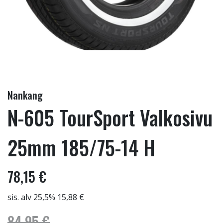
Nankang
N-605 TourSport Valkosivu
25mm 185/75-14 H
78,15 €
sis. alv 25,5% 15,88 €
84,95 €