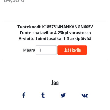
Tuotekoodi: K1857514NANKANGN605V
Tuote saatavilla:
4-23kpl varastossa
Arvioitu toimitusaika: 1-3 arkipäivää
Lisää koriin
Määrä
Jaa