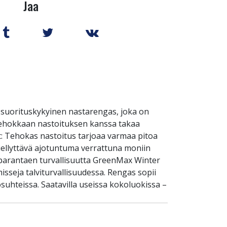
Jaa
 suorituskykyinen nastarengas, joka on
ä tehokkaan nastoituksen kanssa takaa
et: Tehokas nastoitus tarjoaa varmaa pitoa
a miellyttävä ajotuntuma verrattuna moniin
, parantaen turvallisuutta GreenMax Winter
isseja talviturvallisuudessa. Rengas sopii
suhteissa. Saatavilla useissa kokoluokissa –