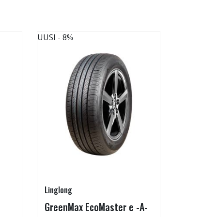
UUSI
- 8%
UUSI
- 8%
Linglong
Kontio
GreenMax EcoMaster e -A-
IcePaw 