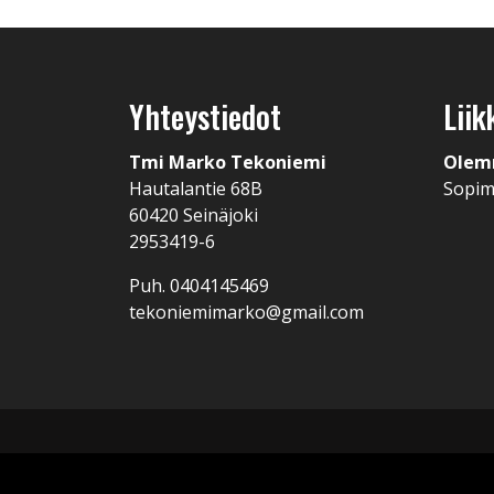
Yhteystiedot
Liik
Tmi Marko Tekoniemi
Olem
Hautalantie 68B
Sopi
60420 Seinäjoki
2953419-6
Puh. 0404145469
tekoniemimarko@gmail.com