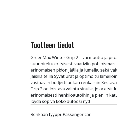
Tuotteen tiedot
GreenMax Winter Grip 2 – varmuutta ja pito
suunniteltu erityisesti vaativiin pohjoisma
erinomaisen pidon jäällä ja lumella, sekä va
jäisillä teillä Syvät urat ja optimoitu lamell
vastaaviin budjettiluokan renkaisiin Kestäv
Grip 2 on loistava valinta sinulle, joka ets
erinomaisesti henkilöautoihin ja pieniin kat
löydä sopiva koko autoosi nyt!
Renkaan tyyppi: Passenger car