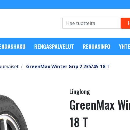
RENGASHAKU
RENGASPALVELUT
RENGASINFO
YHTE
uumaiset
GreenMax Winter Grip 2 235/45-18 T
Linglong
GreenMax Win
18 T