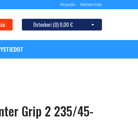
Kirjaudu
Rekisteröidy
Hae
Ostoskori (
0
)
0,00 €
Avaa ostoskori
YSTIEDOT
ter Grip 2 235/45-