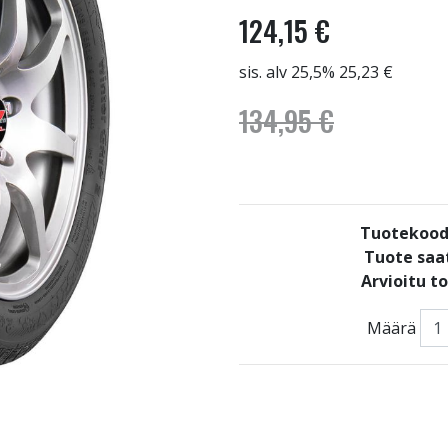
124,15 €
sis. alv 25,5% 25,23 €
134,95 €
Tuotekood
Tuote saat
Arvioitu t
Määrä