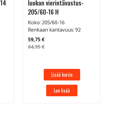
-14
luokan vierintävastus-
Koko: 20
205/60-16 H
Renkaan 
114,95 €
Koko: 205/60-16
124,95 €
Renkaan kantavuus: 92
59,75 €
64,95 €
Lisää koriin
Lue lisää