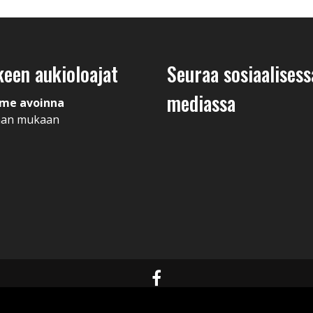
keen aukioloajat
Seuraa sosiaalisess
mediassa
me avoinna
man mukaan