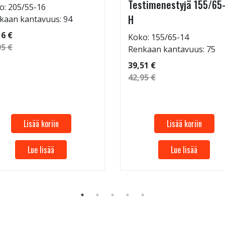
Testimenestyjä 155/65
o: 205/55-16
H
kaan kantavuus: 94
16 €
Koko: 155/65-14
95 €
Renkaan kantavuus: 75
39,51 €
42,95 €
Lisää koriin
Lisää koriin
Lue lisää
Lue lisää