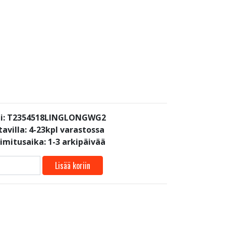
i: T2354518LINGLONGWG2
avilla:
4-23kpl varastossa
oimitusaika: 1-3 arkipäivää
Lisää koriin