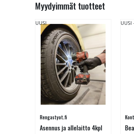
Myydyimmät tuotteet
UUSI
UUSI
Rengastyot.fi
Kont
tu-
Asennus ja allelaitto 4kpl
Bea