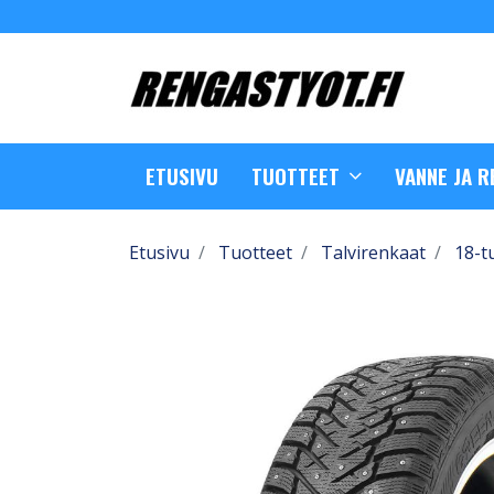
ETUSIVU
TUOTTEET
VANNE JA 
Etusivu
Tuotteet
Talvirenkaat
18-t