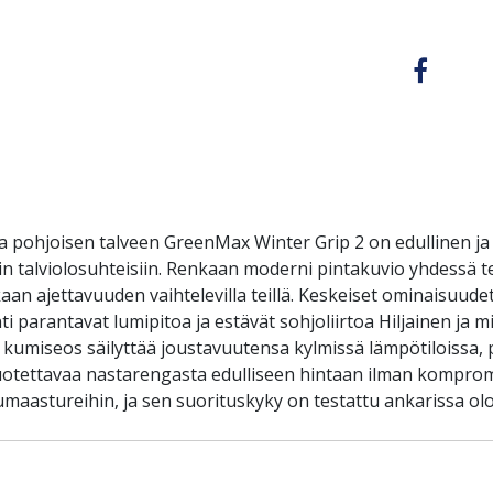
a pohjoisen talveen GreenMax Winter Grip 2 on edullinen ja
isiin talviolosuhteisiin. Renkaan moderni pintakuvio yhdess
kaan ajettavuuden vaihtelevilla teillä. Keskeiset ominaisuud
ointi parantavat lumipitoa ja estävät sohjoliirtoa Hiljainen j
ä kumiseos säilyttää joustavuutensa kylmissä lämpötiloissa
it luotettavaa nastarengasta edulliseen hintaan ilman komprom
umaastureihin, ja sen suorituskyky on testattu ankarissa olo