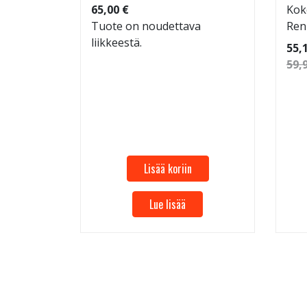
65,00 €
Kok
Tuote on noudettava
Ren
liikkeestä.
 96
55,
59,
Lisää koriin
Lue lisää