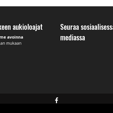
keen aukioloajat
Seuraa sosiaalisess
mediassa
me avoinna
man mukaan