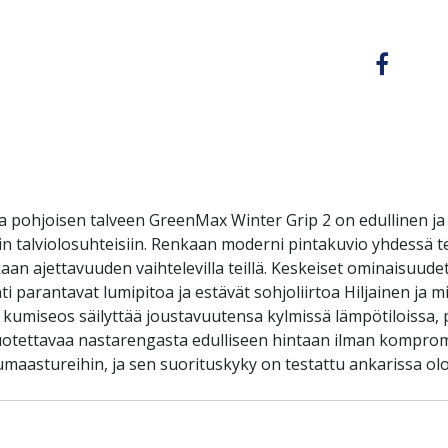
a pohjoisen talveen GreenMax Winter Grip 2 on edullinen ja
isiin talviolosuhteisiin. Renkaan moderni pintakuvio yhdess
kaan ajettavuuden vaihtelevilla teillä. Keskeiset ominaisuud
ointi parantavat lumipitoa ja estävät sohjoliirtoa Hiljainen j
ä kumiseos säilyttää joustavuutensa kylmissä lämpötiloissa
it luotettavaa nastarengasta edulliseen hintaan ilman komprom
umaastureihin, ja sen suorituskyky on testattu ankarissa olo