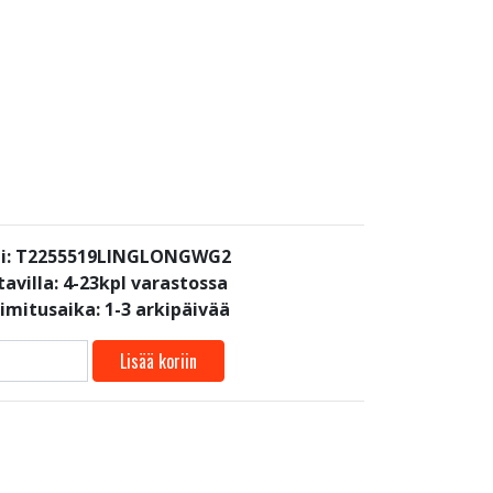
i: T2255519LINGLONGWG2
avilla:
4-23kpl varastossa
oimitusaika: 1-3 arkipäivää
Lisää koriin