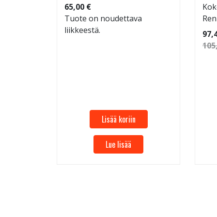
65,00 €
Kok
Tuote on noudettava
Ren
liikkeestä.
 86
97,
105
Lisää koriin
Lue lisää