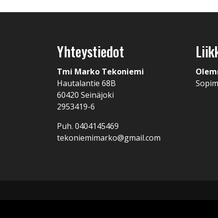
Yhteystiedot
Liik
Tmi Marko Tekoniemi
Olem
Hautalantie 68B
Sopi
60420 Seinäjoki
2953419-6
Puh. 0404145469
tekoniemimarko@gmail.com