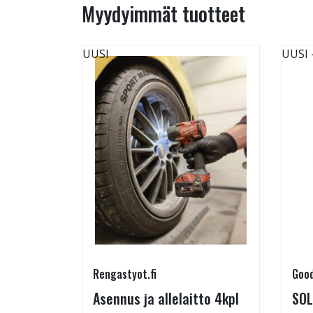
Myydyimmät tuotteet
UUSI
UUSI
Rengastyot.fi
Good
rip
Asennus ja allelaitto 4kpl
SOL