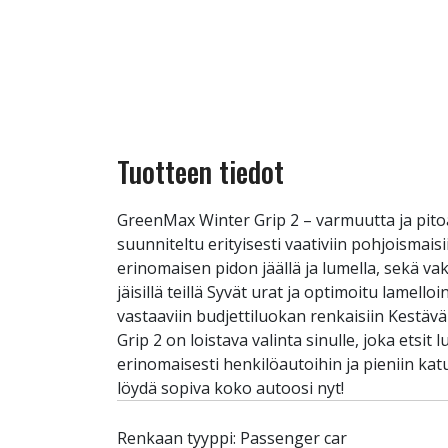
Tuotteen tiedot
GreenMax Winter Grip 2 – varmuutta ja pito
suunniteltu erityisesti vaativiin pohjoisma
erinomaisen pidon jäällä ja lumella, sekä va
jäisillä teillä Syvät urat ja optimoitu lamell
vastaaviin budjettiluokan renkaisiin Kestäv
Grip 2 on loistava valinta sinulle, joka ets
erinomaisesti henkilöautoihin ja pieniin kat
löydä sopiva koko autoosi nyt!
Renkaan tyyppi: Passenger car