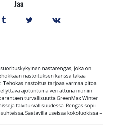
Jaa
 suorituskykyinen nastarengas, joka on
ä tehokkaan nastoituksen kanssa takaa
et: Tehokas nastoitus tarjoaa varmaa pitoa
a miellyttävä ajotuntuma verrattuna moniin
, parantaen turvallisuutta GreenMax Winter
isseja talviturvallisuudessa. Rengas sopii
suhteissa. Saatavilla useissa kokoluokissa –