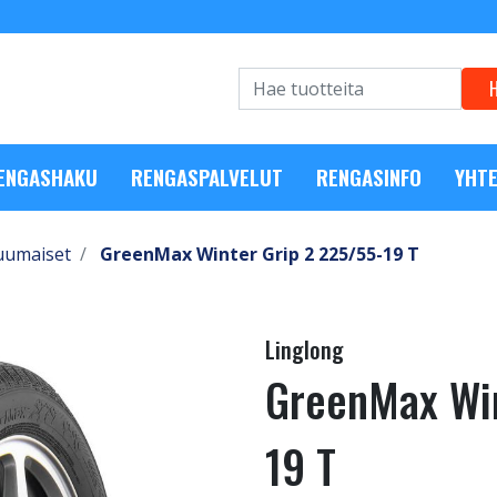
RENGASHAKU
RENGASPALVELUT
RENGASINFO
YHTE
uumaiset
GreenMax Winter Grip 2 225/55-19 T
Linglong
GreenMax Win
19 T