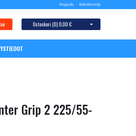
Kirjaudu
Rekisteröidy
Hae
Ostoskori (
0
)
0,00 €
Avaa ostoskori
YSTIEDOT
ter Grip 2 225/55-