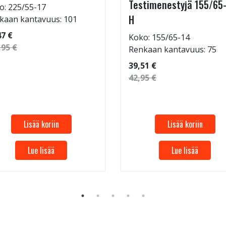
Testimenestyjä 155/65
o: 225/55-17
H
kaan kantavuus: 101
47 €
Koko: 155/65-14
,95 €
Renkaan kantavuus: 75
39,51 €
42,95 €
Lisää koriin
Lisää koriin
Lue lisää
Lue lisää