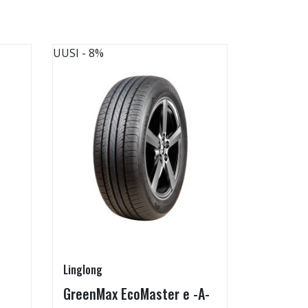
UUSI
- 8%
UUSI
Linglong
Radburg
GreenMax EcoMaster e -A-
Technic 