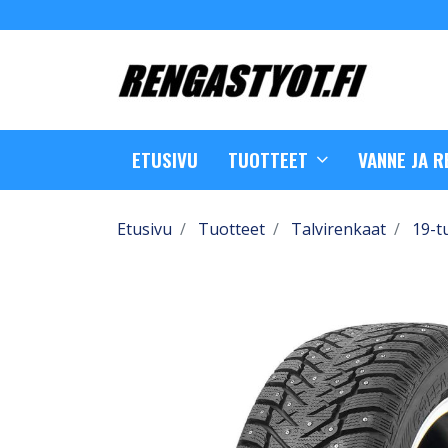
ETUSIVU
TUOTTEET
VANNE JA 
Etusivu
Tuotteet
Talvirenkaat
19-t