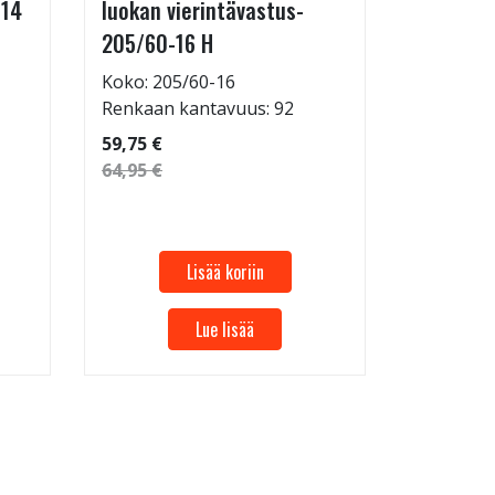
-14
luokan vierintävastus-
255/35-
205/60-16 H
Koko: 25
Renkaan 
Koko: 205/60-16
Renkaan kantavuus: 92
69,95 €
59,75 €
64,95 €
Lisää koriin
Lue lisää