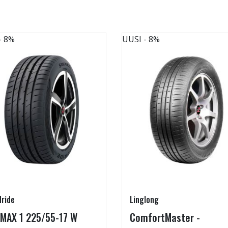
- 8%
UUSI
- 8%
ride
Linglong
MAX 1 225/55-17 W
ComfortMaster -