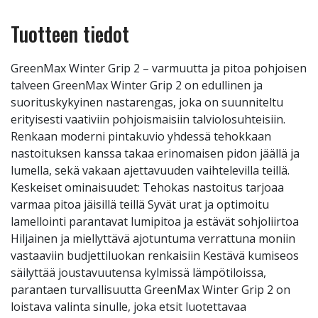
Tuotteen tiedot
GreenMax Winter Grip 2 – varmuutta ja pitoa pohjoisen
talveen GreenMax Winter Grip 2 on edullinen ja
suorituskykyinen nastarengas, joka on suunniteltu
erityisesti vaativiin pohjoismaisiin talviolosuhteisiin.
Renkaan moderni pintakuvio yhdessä tehokkaan
nastoituksen kanssa takaa erinomaisen pidon jäällä ja
lumella, sekä vakaan ajettavuuden vaihtelevilla teillä.
Keskeiset ominaisuudet: Tehokas nastoitus tarjoaa
varmaa pitoa jäisillä teillä Syvät urat ja optimoitu
lamellointi parantavat lumipitoa ja estävät sohjoliirtoa
Hiljainen ja miellyttävä ajotuntuma verrattuna moniin
vastaaviin budjettiluokan renkaisiin Kestävä kumiseos
säilyttää joustavuutensa kylmissä lämpötiloissa,
parantaen turvallisuutta GreenMax Winter Grip 2 on
loistava valinta sinulle, joka etsit luotettavaa