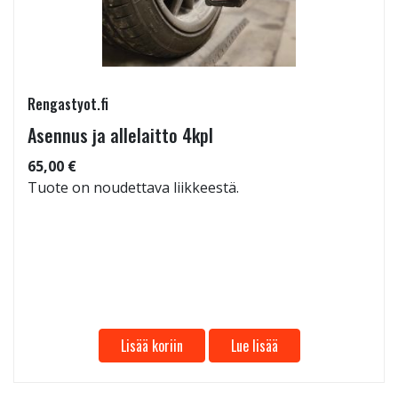
Rengastyot.fi
Asennus ja allelaitto 4kpl
65,00 €
Tuote on noudettava liikkeestä.
Lisää koriin
Lue lisää