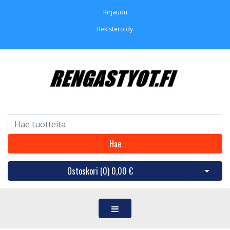
Kirjaudu
Rekisteröidy
Hae
Ostoskori (
0
)
0,00 €
Avaa os