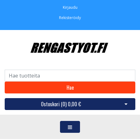
Kirjaudu
Rekisteröidy
Hae
Ostoskori (
0
)
0,00 €
Avaa os