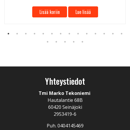
Lisää koriin
Lue lisää
Yhteystiedot
Tmi Marko Tekoniemi
Hautalantie 68B
60420 Seinäjoki
2953419-6
Puh. 0404145469