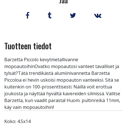
Jaa
Tuotteen tiedot
Barzetta Piccolo kevytmetallivanne
mopoautoihinOvatko mopoautosi vanteet tavalliset ja
tylsät?Tätä trendikästä alumiinivannetta Barzetta
Piccoloa ei hevin uskoisi mopoauton vanteeksi. Sitä se
kuitenkin on 100-prosenttisesti. Näillä voit erottua
joukosta ja näyttää hyvältä kavereiden silmissä. Valitse
Barzetta, kun vaadit parasta! Huom. pultinreikä 11mm,
käy vain mopoautoihin!
Koko: 4.5x14