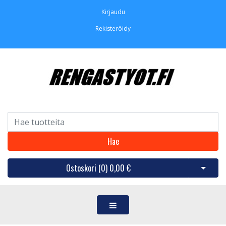
Kirjaudu
Rekisteröidy
Hae
Ostoskori (
0
)
0,00 €
Avaa os