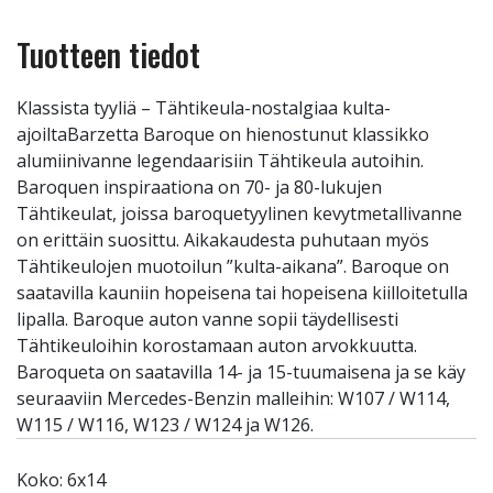
Tuotteen tiedot
Klassista tyyliä – Tähtikeula-nostalgiaa kulta-
ajoiltaBarzetta Baroque on hienostunut klassikko
alumiinivanne legendaarisiin Tähtikeula autoihin.
Baroquen inspiraationa on 70- ja 80-lukujen
Tähtikeulat, joissa baroquetyylinen kevytmetallivanne
on erittäin suosittu. Aikakaudesta puhutaan myös
Tähtikeulojen muotoilun ”kulta-aikana”. Baroque on
saatavilla kauniin hopeisena tai hopeisena kiilloitetulla
lipalla. Baroque auton vanne sopii täydellisesti
Tähtikeuloihin korostamaan auton arvokkuutta.
Baroqueta on saatavilla 14- ja 15-tuumaisena ja se käy
seuraaviin Mercedes-Benzin malleihin: W107 / W114,
W115 / W116, W123 / W124 ja W126.
Koko: 6x14