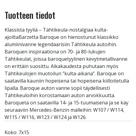
Tuotteen tiedot
Klassista tyyliä – Tähtikeula-nostalgiaa kulta-
ajoiltaBarzetta Baroque on hienostunut klassikko
alumiinivanne legendaarisiin Tähtikeula autoihin.
Baroquen inspiraationa on 70- ja 80-lukujen
Tähtikeulat, joissa baroquetyylinen kevytmetallivanne
on erittäin suosittu. Aikakaudesta puhutaan myös
Tähtikeulojen muotoilun ”kulta-aikana”. Baroque on
saatavilla kauniin hopeisena tai hopeisena kiilloitetulla
lipalla. Baroque auton vanne sopii täydellisesti
Tähtikeuloihin korostamaan auton arvokkuutta.
Baroqueta on saatavilla 14- ja 15-tuumaisena ja se käy
seuraaviin Mercedes-Benzin malleihin: W107 / W114,
W115 / W116, W123 / W124 ja W126.
Koko: 7x15