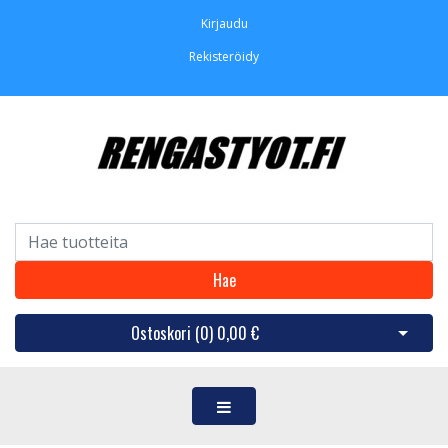
Kirjaudu
Rekisteröidy
Hae
Ostoskori (
0
)
0,00 €
Avaa os