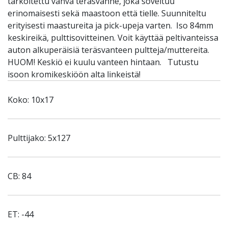
tarkoitettu vahva teräsvanne, joka soveltuu
erinomaisesti sekä maastoon että tielle. Suunniteltu
erityisesti maastureita ja pick-upeja varten. Iso 84mm
keskireikä, pulttisovitteinen. Voit käyttää peltivanteissa
auton alkuperäisiä teräsvanteen pultteja/muttereita.
HUOM! Keskiö ei kuulu vanteen hintaan. Tutustu
isoon kromikeskiöön alta linkeistä!
Koko: 10x17
Pulttijako: 5x127
CB: 84
ET: -44