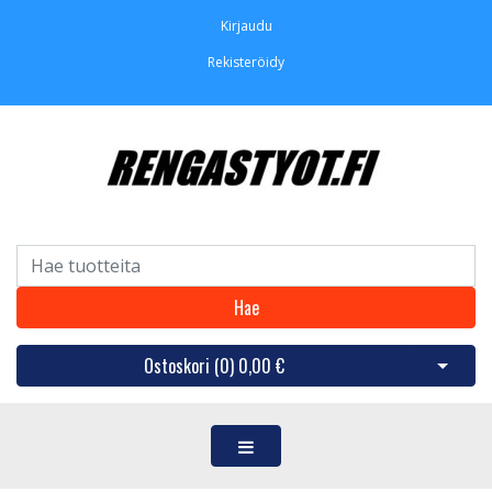
Kirjaudu
Rekisteröidy
Hae
Ostoskori (
0
)
0,00 €
Avaa os