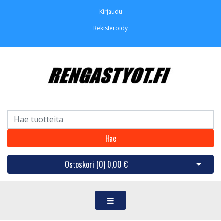
Kirjaudu
Rekisteröidy
Hae
Ostoskori (
0
)
0,00 €
Avaa os