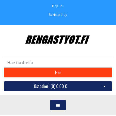
Kirjaudu
Rekisteröidy
Hae
Ostoskori (
0
)
0,00 €
Avaa os