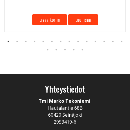
Lisää koriin
Lue lisää
Yhteystiedot
Tmi Marko Tekoniemi
Hautalantie 68B
60420 Seinäjoki
2953419-6