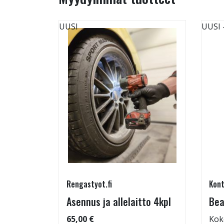
UUSI
UUSI
Rengastyot.fi
Kont
tu-
Asennus ja allelaitto 4kpl
Bea
65,00 €
Kok