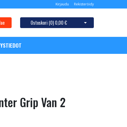
Kirjaudu
Rekisteröidy
Hae
Ostoskori (
0
)
0,00 €
Avaa ostoskori
YSTIEDOT
ter Grip Van 2