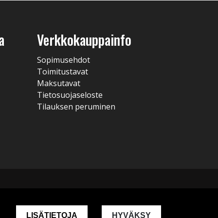
a
Verkkokauppainfo
Sopimusehdot
Toimitustavat
Maksutavat
Tietosuojaseloste
Tilauksen peruminen
LISÄTIETOJA
HYVÄKSY