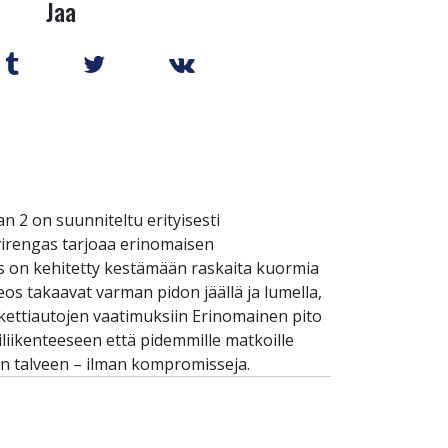
Jaa
 2 on suunniteltu erityisesti
lvirengas tarjoaa erinomaisen
s on kehitetty kestämään raskaita kuormia
eos takaavat varman pidon jäällä ja lumella,
akettiautojen vaatimuksiin Erinomainen pito
iliikenteeseen että pidemmille matkoille
sen talveen – ilman kompromisseja.