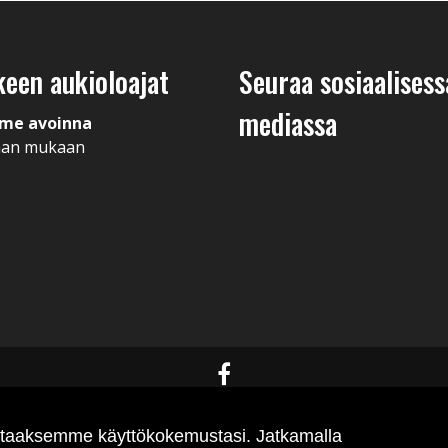
keen aukioloajat
Seuraa sosiaalisess
mediassa
me avoinna
man mukaan
antaaksemme käyttökokemustasi. Jatkamalla