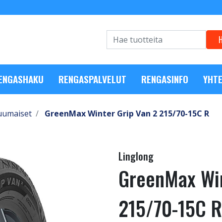
RENGASHAKU
RENGASPALVELUT
RENGASINFO
YHTE
uumaiset
GreenMax Winter Grip Van 2 215/70-15C R
Linglong
GreenMax Win
215/70-15C R