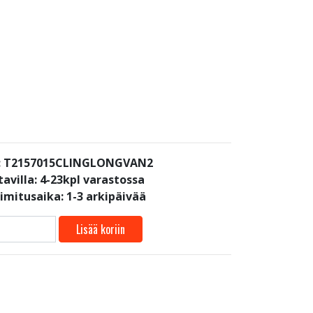
: T2157015CLINGLONGVAN2
avilla:
4-23kpl varastossa
oimitusaika: 1-3 arkipäivää
Lisää koriin