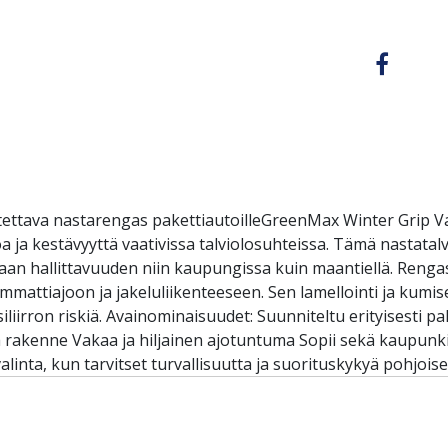
ettava nastarengas pakettiautoilleGreenMax Winter Grip Van
toa ja kestävyyttä vaativissa talviolosuhteissa. Tämä nastata
an hallittavuuden niin kaupungissa kuin maantiellä. Renga
ammattiajoon ja jakeluliikenteeseen. Sen lamellointi ja kumis
liirron riskiä. Avainominaisuudet: Suunniteltu erityisesti p
vä rakenne Vakaa ja hiljainen ajotuntuma Sopii sekä kaupunk
linta, kun tarvitset turvallisuutta ja suorituskykyä pohjoi