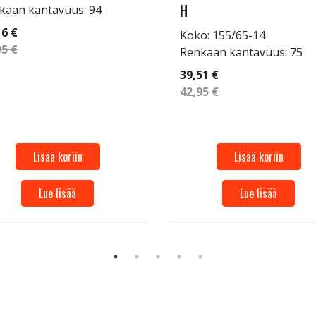
H
kaan kantavuus: 94
16 €
Koko: 155/65-14
95 €
Renkaan kantavuus: 75
39,51 €
42,95 €
Lisää koriin
Lisää koriin
Lue lisää
Lue lisää