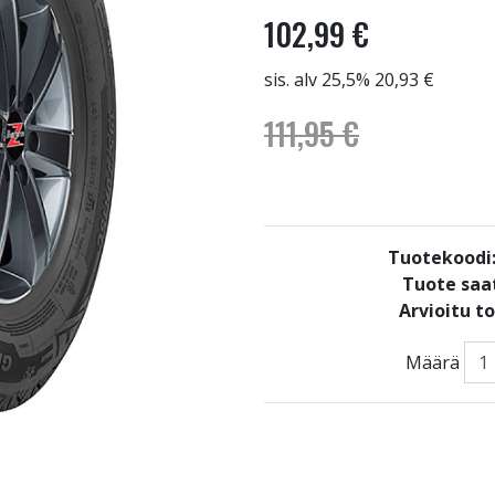
102,99 €
sis. alv 25,5% 20,93 €
111,95 €
Tuotekoodi
Tuote saat
Arvioitu t
Määrä