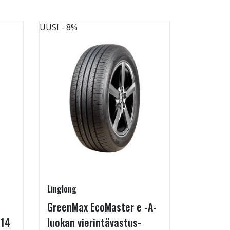
UUSI
- 8%
UUSI
- 8%
Linglong
Kontio
GreenMax EcoMaster e -A-
IcePaw 
-14
luokan vierintävastus-
Koko: 20