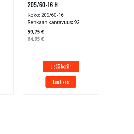
205/60-16 H
Renkaan 
114,95 €
Koko: 205/60-16
124,95 €
Renkaan kantavuus: 92
59,75 €
64,95 €
Lisää koriin
Lue lisää