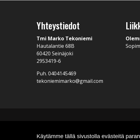
Yhteystiedot
Liik
Tmi Marko Tekoniemi
Olem
Hautalantie 68B
Sopi
60420 Seinäjoki
2953419-6
Puh. 0404145469
tekoniemimarko@gmail.com
Käytämme tällä sivustolla evästeitä par