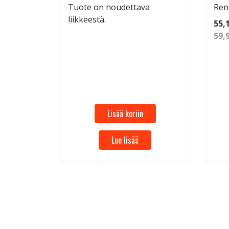
Tuote on noudettava
Ren
liikkeestä.
 96
55,
59,
Lisää koriin
Lue lisää