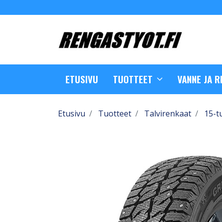
ETUSIVU
TUOTTEET
VANNE JA 
Etusivu
Tuotteet
Talvirenkaat
15-t